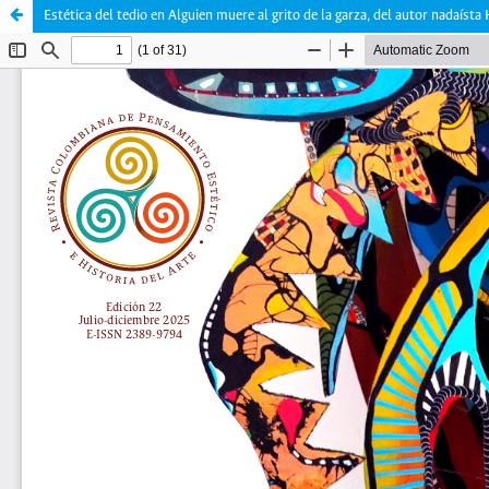
Estética del tedio en Alguien muere al grito de la garza, del autor nadaís