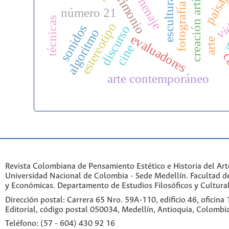
creación artística
patrimonio
homenaje
paisaj
escultura
fotografía
número 21
vi
técnicas
estereotipo
sonidos
discurso
algoritmo
evaluadores
arte
cine
c
arte contemporáneo
Revista Colombiana de Pensamiento Estético e Historia del Art
Universidad Nacional de Colombia - Sede Medellín. Facultad 
y Económicas. Departamento de Estudios Filosóficos y Cultural
Dirección postal: Carrera 65 Nro. 59A-110, edificio 46, oficina
Editorial, código postal 050034, Medellín, Antioquia, Colombi
Teléfono: (57 - 604) 430 92 16