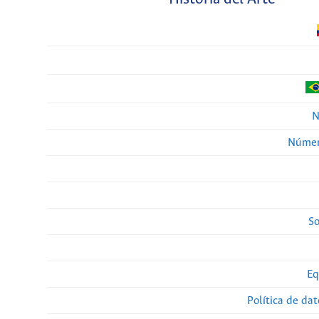
N
Númer
So
Eq
Política de da