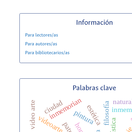
Información
Para lectores/as
Para autores/as
Para bibliotecarios/as
Palabras clave
inmemorian
natura
ciudad
video arte
filosofía
estética
inmem
pintura
videoarte
a