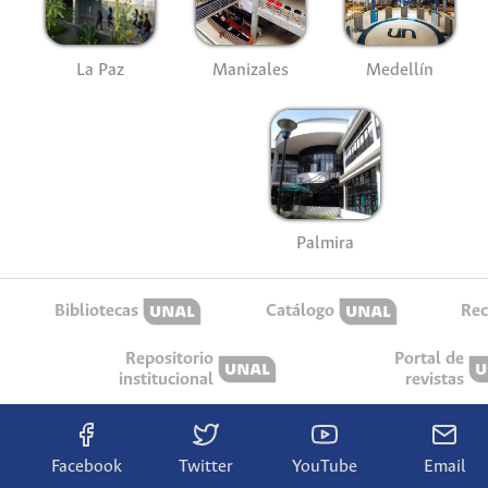
La Paz
Manizales
Medellín
Palmira
Bibliotecas
Catálogo
Rec
Repositorio
Portal de
institucional
revistas
Facebook
Twitter
YouTube
Email