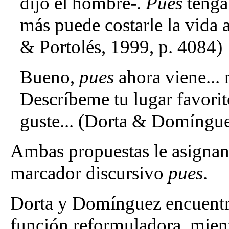
dijo el hombre-.
Pues
tenga
más puede costarle la vida 
& Portolés, 1999, p. 4084)
Bueno,
pues
ahora viene... 
Descríbeme tu lugar favorito
guste... (Dorta & Domíngue
Ambas propuestas le asignan 
marcador discursivo
pues
.
Dorta y Domínguez encuent
función reformuladora, mient