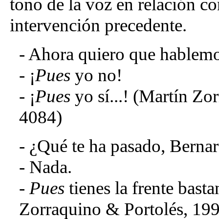
tono de la voz en relación con
intervención precedente.
- Ahora quiero que hablemo
- ¡
Pues
yo no!
- ¡
Pues
yo sí...! (Martín Zo
4084)
- ¿Qué te ha pasado, Berna
- Nada.
-
Pues
tienes la frente bast
Zorraquino & Portolés, 199