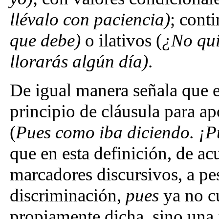
llévalo con paciencia)
; conti
que debe)
o ilativos (
¿No qui
llorarás algún día)
.
De igual manera señala que e
principio de cláusula para ap
(
Pues como iba diciendo.
¡P
que en esta definición, de ac
marcadores discursivos, a p
discriminación,
pues
ya no c
propiamente dicha, sino una