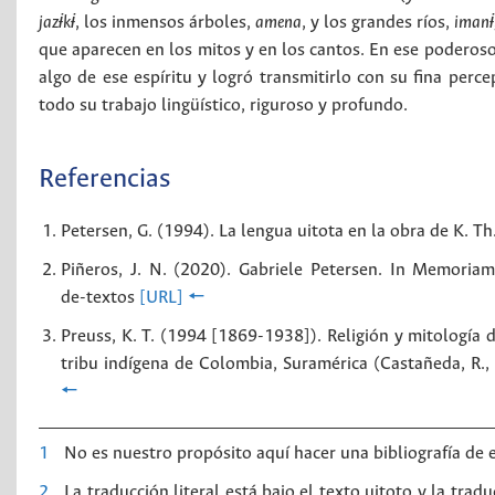
jazɨkɨ
, los inmensos árboles,
amena
, y los grandes ríos,
imanɨ
que aparecen en los mitos y en los cantos. En ese poderoso
algo de ese espíritu y logró transmitirlo con su fina perce
todo su trabajo lingüístico, riguroso y profundo.
Referencias
Petersen, G. (1994). La lengua uitota en la obra de K. T
Piñeros, J. N. (2020). Gabriele Petersen. In Memoria
de-textos
[URL]
🠔
Preuss, K. T. (1994 [1869-1938]). Religión y mitología 
tribu indígena de Colombia, Suramérica (Castañeda, R., 
🠔
1
No es nuestro propósito aquí hacer una bibliografía de e
2
La traducción literal está bajo el texto uitoto y la tra