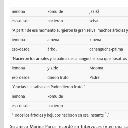
iemona
komuide
jazikɨ
eso-desde
nacieron
selva
‘A partir de ese momento surgieron la gran selva, muchos árboles y 
iemona
amena
kɨnena
eso-desde
árbol
cananguche-palma
‘Nacieron los árboles y la palma de cananguche para que nosotros
iemona
yɨzide
Mooma
eso-desde
dieron fruto
Padre
‘Gracias a la saliva del Padre dieron fruto.’
iemona
komuide
eso-desde
nacieron
2
‘Todos los árboles y bejucos nacieron en ese instante
.’
Su amiga Marina Parra recordó en Intervoces (y en una car