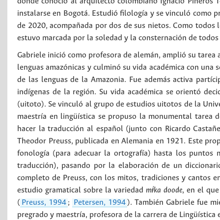
donde conoció al arquitecto colombiano Ignacio Piñeros T
instalarse en Bogotá. Estudió filología y se vinculó como p
de 2020, acompañada por dos de sus nietos. Como todos lo
estuvo marcada por la soledad y la consternación de todos
Gabriele inició como profesora de alemán, amplió su tarea 
lenguas amazónicas y culminó su vida académica con una ser
de las lenguas de la Amazonia. Fue además activa partícip
indígenas de la región. Su vida académica se orientó dec
(uitoto). Se vinculó al grupo de estudios uitotos de la Univ
maestría en lingüística se propuso la monumental tarea de
hacer la traducción al español (junto con Ricardo Casta
Theodor Preuss, publicada en Alemania en 1921. Este propó
fonología (para adecuar la ortografía) hasta los puntos
traducción), pasando por la elaboración de un diccionari
completo de Preuss, con los mitos, tradiciones y cantos en 
estudio gramatical sobre la variedad
mɨka doode
, en el que
(
Preuss, 1994
;
Petersen, 1994
). También Gabriele fue mi
pregrado y maestría, profesora de la carrera de Lingüística