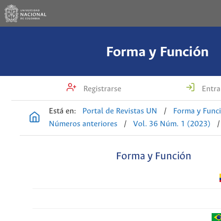
Forma y Función
Registrarse
Entra
Está en:
Portal de Revistas UN
/
Forma y Func
Números anteriores
/
Vol. 36 Núm. 1 (2023)
/
Forma y Función