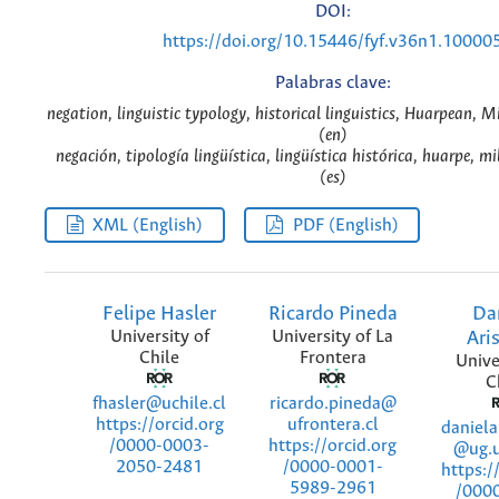
DOI:
https://doi.org/10.15446/fyf.v36n1.10000
Palabras clave:
negation, linguistic typology, historical linguistics, Huarpean, Mi
(en)
negación, tipología lingüística, lingüística histórica, huarpe, mi
(es)
XML (English)
PDF (English)
Felipe Hasler
Ricardo Pineda
Da
University of
University of La
Ari
Chile
Frontera
Unive
C
fhasler@uchile.cl
ricardo.pineda@
ufrontera.cl
https://orcid.org
daniela
https://orcid.org
/0000-0003-
@ug.u
/0000-0001-
2050-2481
https:/
5989-2961
/000