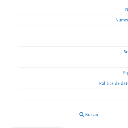
N
Númer
So
Eq
Política de da
Buscar