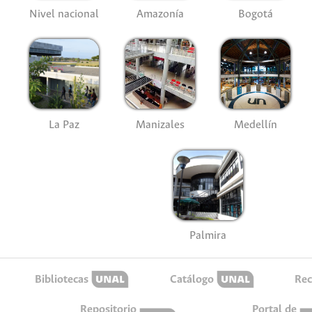
Nivel nacional
Amazonía
Bogotá
La Paz
Manizales
Medellín
Palmira
Bibliotecas
Catálogo
Rec
Repositorio
Portal de