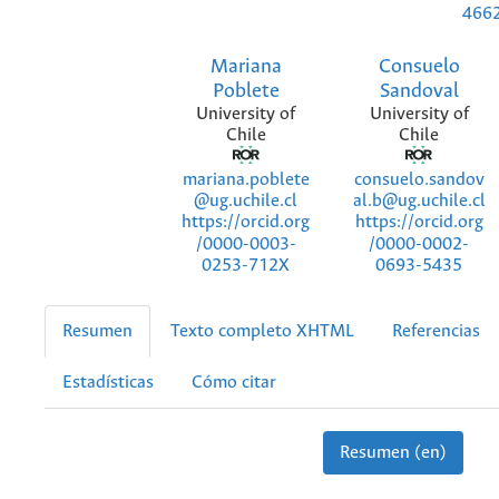
466
Mariana
Consuelo
Poblete
Sandoval
University of
University of
Chile
Chile
mariana.poblete
consuelo.sandov
@ug.uchile.cl
al.b@ug.uchile.cl
https://orcid.org
https://orcid.org
/0000-0003-
/0000-0002-
0253-712X
0693-5435
Resumen
Texto completo XHTML
Referencias
Estadísticas
Cómo citar
Resumen (en)