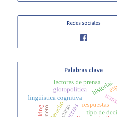
Redes sociales
Palabras clave
es
lectores de prensa
historias
glotopolítica
tran
lingüística cognitiva
derecho
respuestas
género
tipo de dec