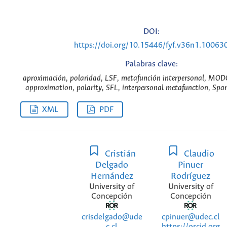
DOI:
https://doi.org/10.15446/fyf.v36n1.10063
Palabras clave:
aproximación, polaridad, LSF, metafunción interpersonal, MODO
approximation, polarity, SFL, interpersonal metafunction, Sp
XML
PDF
Cristián
Claudio
Delgado
Pinuer
Hernández
Rodríguez
University of
University of
Concepción
Concepción
crisdelgado@ude
cpinuer@udec.cl
c.cl
https://orcid.org