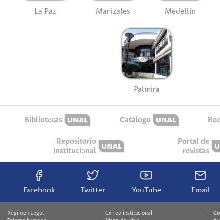
La Paz
Manizales
Medellín
Palmira
Bibliotecas
Catálogo
Rec
Repositorio
Portal de
institucional
revistas
Facebook
Twitter
YouTube
Email
Régimen Legal
Correo institucional
Co