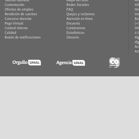
Talento humano
Mapa del sitio
Av
Contratación
Redes Sociales
40
Ofertas de empleo
FAQ
He
Rendición de cuentas
Quejas y reclamos
Un
Concurso docente
Atención en línea
Bo
Pago Virtual
Encuesta
(+
Control interno
Contáctenos
00
Calidad
Estadísticas
© 
Buzón de notificaciones
Glosario
Al
di
Ac
Ac