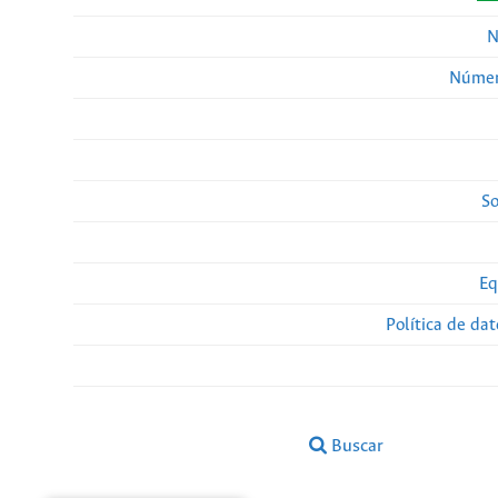
N
Númer
So
Eq
Política de da
Buscar