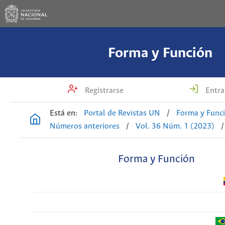
Forma y Función
Registrarse
Entra
Está en:
Portal de Revistas UN
/
Forma y Func
Números anteriores
/
Vol. 36 Núm. 1 (2023)
/
Forma y Función