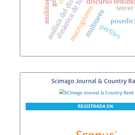
análisis del discurso
dinámica de fuerzas
multitasking
discurso testim
tercer
macrogénero
multitarea
posedic
perfiles
Scimago Journal & Country R
REGISTRADA EN: