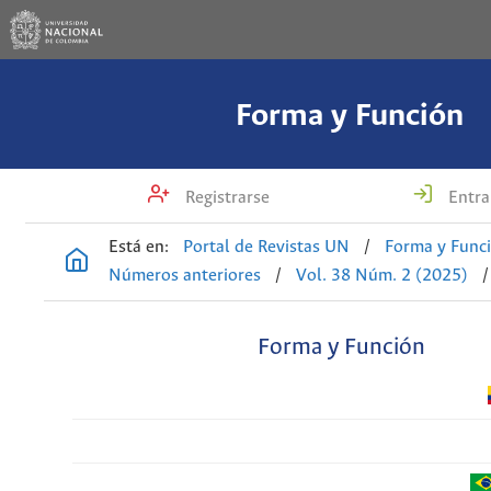
Forma y Función
Registrarse
Entra
Está en:
Portal de Revistas UN
/
Forma y Func
Números anteriores
/
Vol. 38 Núm. 2 (2025)
/
Forma y Función