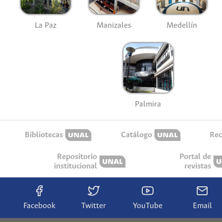
La Paz
Manizales
Medellín
Palmira
Bibliotecas
Catálogo
Rec
Repositorio
Portal de
institucional
revistas
Facebook
Twitter
YouTube
Email