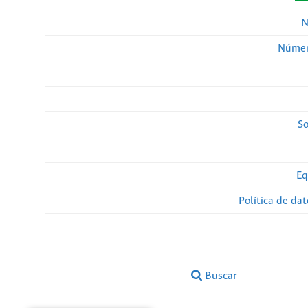
N
Númer
So
Eq
Política de da
Buscar