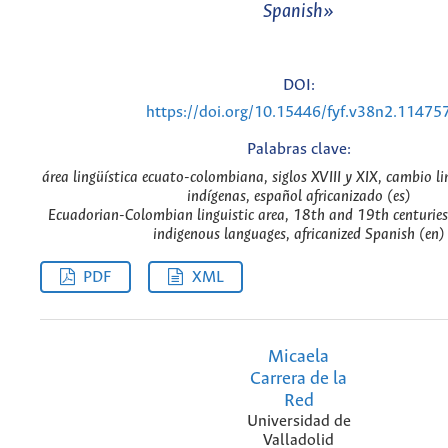
Spanish»
DOI:
https://doi.org/10.15446/fyf.v38n2.11475
Palabras clave:
área lingüística ecuato-colombiana, siglos XVIII y XIX, cambio li
indígenas, español africanizado (es)
Ecuadorian-Colombian linguistic area, 18th and 19th centuries, 
indigenous languages, africanized Spanish (en)
PDF
XML
Micaela
Carrera de la
Red
Universidad de
Valladolid