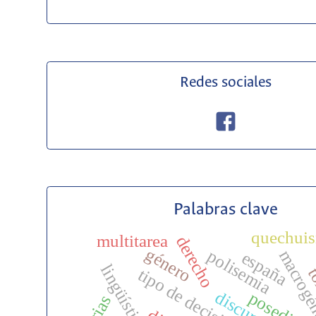
Redes sociales
Palabras clave
quechui
multitarea
derecho
género
polisemia
macrogé
españa
tipo de decisión
posedició