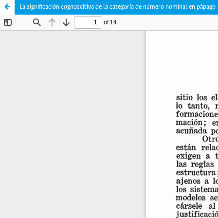
La significación cognoscitiva de la categoría de número nominal en pápago