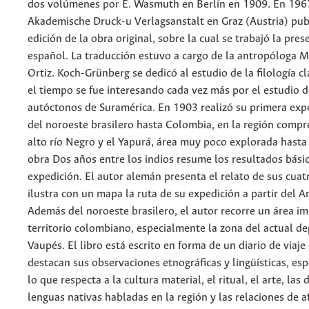
dos volúmenes por E. Wasmuth en Berlín en 1909. En 196
Akademische Druck-u Verlagsanstalt en Graz (Austria) pub
edición de la obra original, sobre la cual se trabajó la pre
español. La traducción estuvo a cargo de la antropóloga 
Ortiz. Koch-Grünberg se dedicó al estudio de la filología c
el tiempo se fue interesando cada vez más por el estudio 
autóctonos de Suramérica. En 1903 realizó su primera expe
del noroeste brasilero hasta Colombia, en la región compr
alto río Negro y el Yapurá, área muy poco explorada hast
obra Dos años entre los indios resume los resultados bási
expedición. El autor alemán presenta el relato de sus cuatr
ilustra con un mapa la ruta de su expedición a partir del 
Además del noroeste brasilero, el autor recorre un área i
territorio colombiano, especialmente la zona del actual d
Vaupés. El libro está escrito en forma de un diario de viaje
destacan sus observaciones etnográficas y lingüísticas, es
lo que respecta a la cultura material, el ritual, el arte, las 
lenguas nativas habladas en la región y las relaciones de a