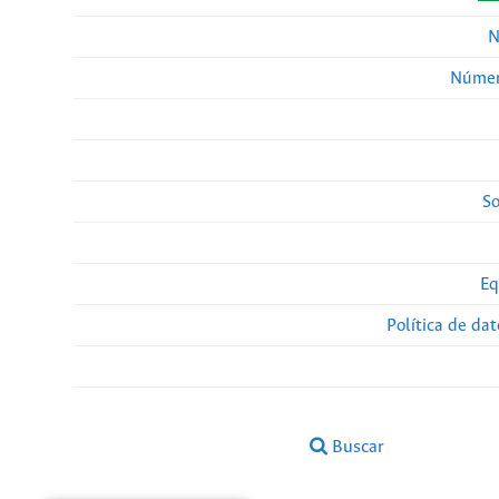
N
Númer
So
Eq
Política de da
Buscar