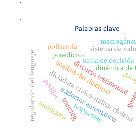
Palabras clave
macrogéne
polisemia
sistema de val
regulación del lenguaje
posedición
toma de decisión
análisis del discurso
discurso testimonial
dinámica de 
dictadura cívico-militar chilena
dere
perfiles
traductor automático
géne
translog
multitarea
respuestas