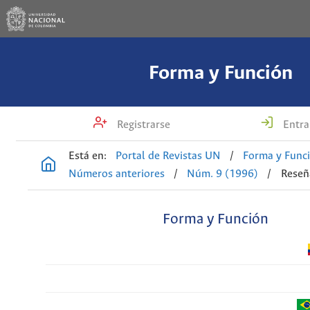
Forma y Función
Registrarse
Entra
Está en:
Portal de Revistas UN
/
Forma y Func
Números anteriores
/
Núm. 9 (1996)
/
Reseñ
Forma y Función