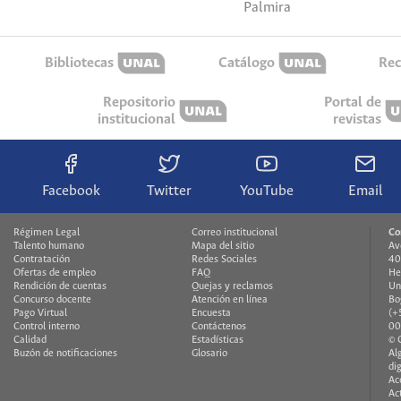
Palmira
Bibliotecas
Catálogo
Rec
Repositorio
Portal de
institucional
revistas
Facebook
Twitter
YouTube
Email
Régimen Legal
Correo institucional
Co
Talento humano
Mapa del sitio
Av
Contratación
Redes Sociales
40
Ofertas de empleo
FAQ
He
Rendición de cuentas
Quejas y reclamos
Un
Concurso docente
Atención en línea
Bo
Pago Virtual
Encuesta
(+
Control interno
Contáctenos
00
Calidad
Estadísticas
© 
Buzón de notificaciones
Glosario
Al
di
Ac
Ac