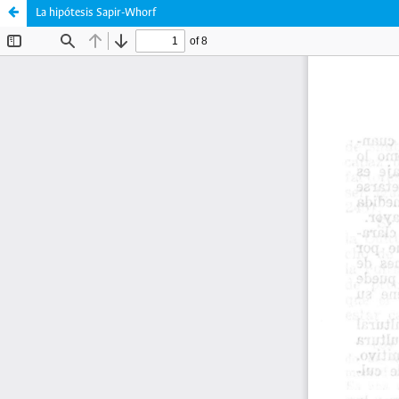
La hipótesis Sapir-Whorf