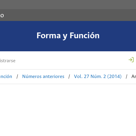
co
Forma y Función
strarse
unción
/
Números anteriores
/
Vol. 27 Núm. 2 (2014)
/
Ar