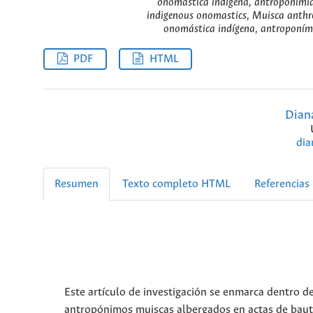
onomástica indígena, antroponimia 
indigenous onomastics, Muisca anthro
onomástica indígena, antroponími
PDF
HTML
Dian
dia
Resumen
Texto completo HTML
Referencias
Este artículo de investigación se enmarca dentro de
antropónimos muiscas albergados en actas de bauti