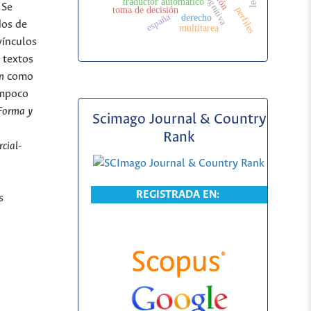
traductor automático
 Se
perfiles
toma de decisión
españa
derecho
dos de
multitarea
vínculos
s textos
n
como
ampoco
Forma y
Scimago Journal & Country
Rank
cial-
REGISTRADA EN:
s