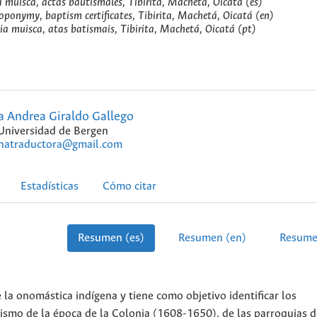
muisca, actas bautismales, Tibirita, Machetá, Oicatá (es)
ponymy, baptism certificates, Tibirita, Machetá, Oicatá (en)
a muisca, atas batismais, Tibirita, Machetá, Oicatá (pt)
a Andrea Giraldo Gallego
Universidad de Bergen
natraductora@gmail.com
Estadísticas
Cómo citar
Resumen (es)
Resumen (en)
Resume
 la onomástica indígena y tiene como objetivo identificar los
smo de la época de la Colonia (1608-1650), de las parroquias d