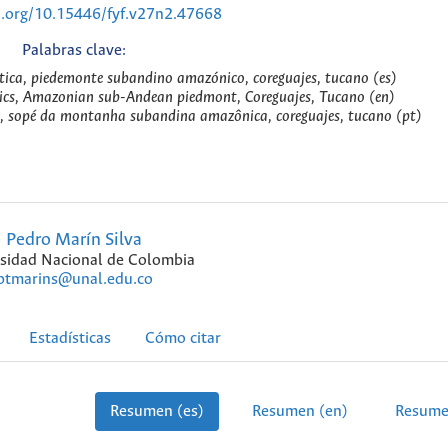
i.org/10.15446/fyf.v27n2.47668
Palabras clave:
ntica, piedemonte subandino amazónico, coreguajes, tucano (es)
ntics, Amazonian sub-Andean piedmont, Coreguajes, Tucano (en)
ca, sopé da montanha subandina amazônica, coreguajes, tucano (pt)
Pedro Marín Silva
sidad Nacional de Colombia
ptmarins@unal.edu.co
Estadísticas
Cómo citar
Resumen (es)
Resumen (en)
Resume