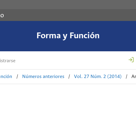
co
Forma y Función
strarse
unción
/
Números anteriores
/
Vol. 27 Núm. 2 (2014)
/
Ar