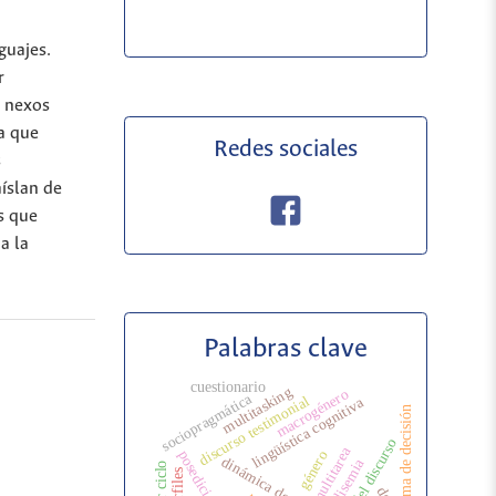
guajes.
r
ó nexos
a que
Redes sociales
s
aíslan de
s que
a la
Palabras clave
cuestionario
multitasking
macrogénero
sociopragmática
discurso testimonial
lingüística cognitiva
toma de decisión
análisis del discurso
multitarea
posedición
género
dinámica de fuerzas
polisemia
tercer ciclo
perfiles