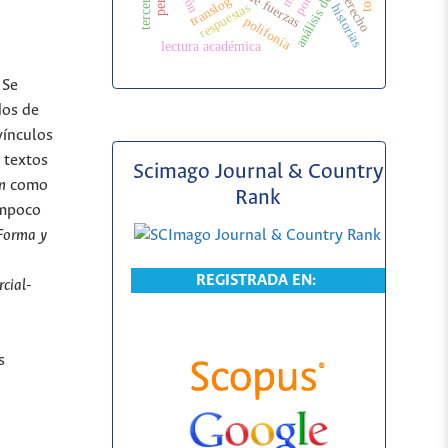
derecho
translog
respuestas
historias
polifonía
lectura académica
 Se
dos de
vínculos
s textos
Scimago Journal & Country
n
como
Rank
ampoco
Forma y
REGISTRADA EN:
cial-
s