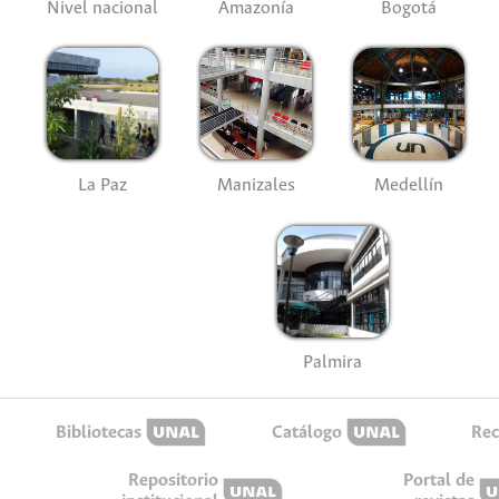
Nivel nacional
Amazonía
Bogotá
La Paz
Manizales
Medellín
Palmira
Bibliotecas
Catálogo
Rec
Repositorio
Portal de