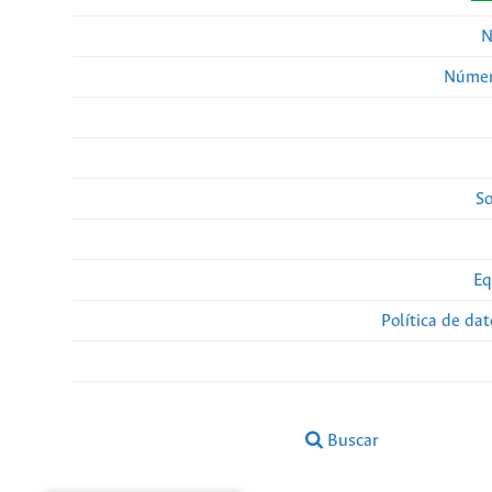
N
Númer
So
Eq
Política de da
Buscar