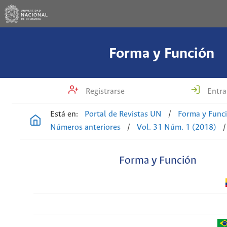
Forma y Función
Registrarse
Entra
Está en:
Portal de Revistas UN
/
Forma y Func
Números anteriores
/
Vol. 31 Núm. 1 (2018)
/
Forma y Función