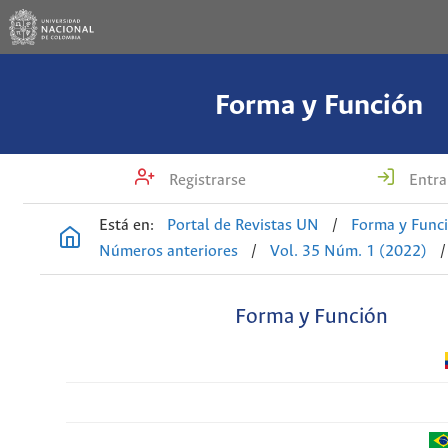
Forma y Función
Registrarse
Entra
Está en:
Portal de Revistas UN
/
Forma y Func
Números anteriores
/
Vol. 35 Núm. 1 (2022)
/
Forma y Función