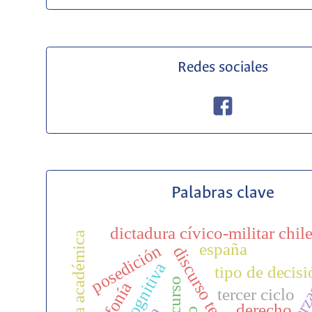
Redes sociales
Palabras clave
dictadura cívico-militar chil
lectura académica
españa
posedición
discurso testimonial
tipo de decis
polifonía
tercer ciclo
derecho