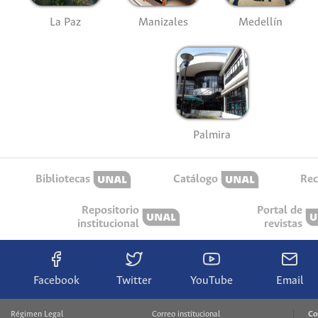
La Paz
Manizales
Medellín
Palmira
Bibliotecas
Catálogo
Rec
Repositorio
Portal de
institucional
revistas
Facebook
Twitter
YouTube
Email
Régimen Legal
Correo institucional
Co