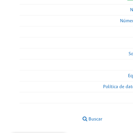
N
Númer
So
Eq
Política de da
Buscar