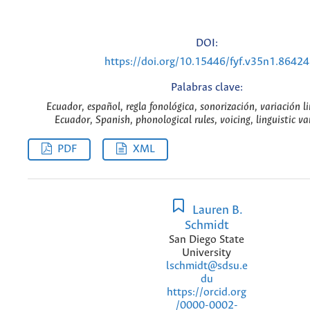
DOI:
https://doi.org/10.15446/fyf.v35n1.86424
Palabras clave:
Ecuador, español, regla fonológica, sonorización, variación li
Ecuador, Spanish, phonological rules, voicing, linguistic va
PDF
XML
Lauren B.
Schmidt
San Diego State
University
lschmidt@sdsu.e
du
https://orcid.org
/0000-0002-