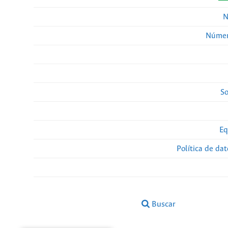
N
Númer
So
Eq
Política de da
Buscar