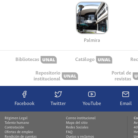
Palmira
Bibliotecas
Catálogo
Rec
Repositorio
Portal de
institucional
revistas
Facebook
Twitter
YouTube
Email
Régimen Legal
Correo institucional
Co
Talento humano
Mapa del sitio
Av
Contratación
Redes Sociales
40
Ofertas de empleo
FAQ
He
Rendición de cuentas
Quejas y reclamos
Un