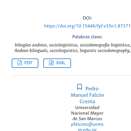
DOI:
https://doi.org/10.15446/fyf.v35n1.87371
Palabras clave:
bilingües andinos, sociolingüística, sociodemografía lingüística
Andean bilinguals, sociolinguistics, linguistic sociodemography,
PDF
XML
Pedro
Manuel Falcón
Ccenta
Universidad
Nacional Mayor
de San Marcos
pfalconc@unms
m.edu.pe