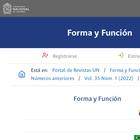
Forma y Función
Registrarse
Entra
Está en:
Portal de Revistas UN
/
Forma y Func
Números anteriores
/
Vol. 35 Núm. 1 (2022)
/
Forma y Función