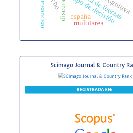
dinámica de fuerzas
te
tipo de decisión
respuestas
españa
multitarea
Scimago Journal & Country R
REGISTRADA EN: