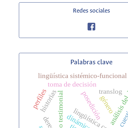
Redes sociales
Palabras clave
lingüística sistémico-funcional
análisis de
toma de decisión
perfiles
translog
historias
posedición
discurso testimonial
cuest
género
lingüística cognitiva
derecho