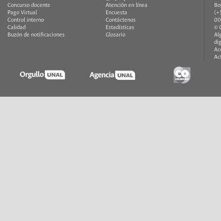
Concurso docente
Atención en línea
Bo
Pago Virtual
Encuesta
(+
Control interno
Contáctenos
00
Calidad
Estadísticas
© 
Buzón de notificaciones
Glosario
Al
di
Ac
Ac