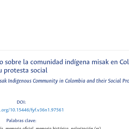
mo sobre la comunidad indígena misak en Co
u protesta social
sak Indigenous Community in Colombia and their Social Pro
DOI:
i.org/10.15446/fyf.v36n1.97561
Palabras clave:
ía, memoria oficial, memoria histórica, polarización (es)