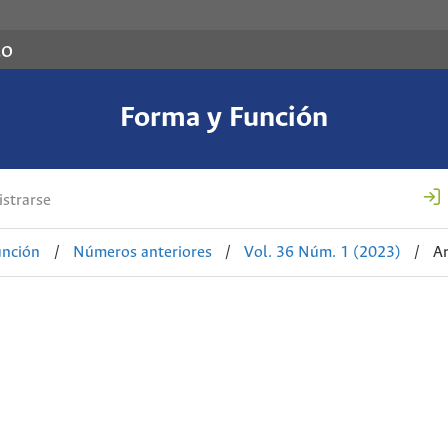
co
Forma y Función
strarse
unción
/
Números anteriores
/
Vol. 36 Núm. 1 (2023)
/
Ar