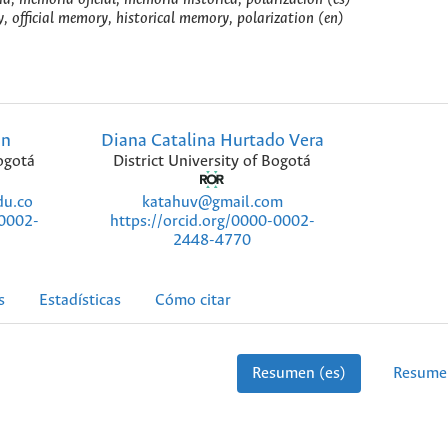
y, official memory, historical memory, polarization (en)
án
Diana Catalina Hurtado Vera
Bogotá
District University of Bogotá
du.co
katahuv@gmail.com
-0002-
https://orcid.org/0000-0002-
2448-4770
s
Estadísticas
Cómo citar
Resumen (es)
Resume