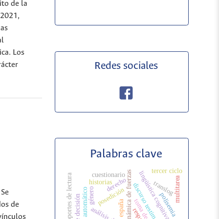
ito de la
 2021,
las
al
ica. Los
rácter
Redes sociales
Palabras clave
tercer ciclo
lingüística cognitiva
dinámica de fuerzas
cuestionario
soportes de lectura
multitarea
derecho
historias
translog
discurso testimonial
posedición
género
traductor automático
 Se
polisemia
tipo de decisión
españa
dos de
vínculos