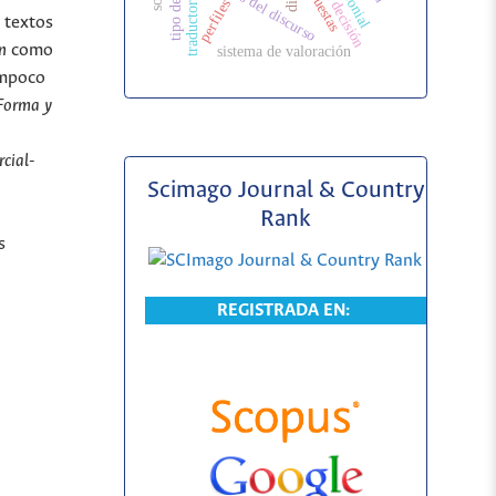
toma de decisión
análisis del discurso
respuestas
perfiles
s textos
n
como
sistema de valoración
ampoco
Forma y
cial-
Scimago Journal & Country
Rank
s
REGISTRADA EN: