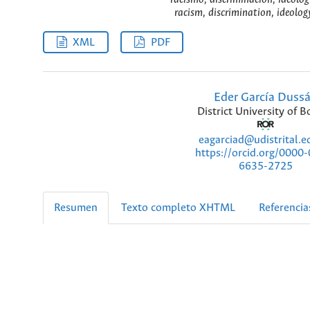
racism, discrimination, ideolog
XML
PDF
Eder García Duss
District University of 
eagarciad@udistrital.e
https://orcid.org/0000
6635-2725
Resumen
Texto completo XHTML
Referencia