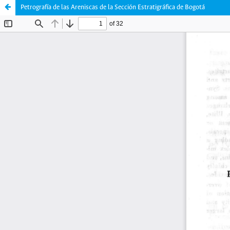
Petrografía de las Areniscas de la Sección Estratigráfica de Bogotá