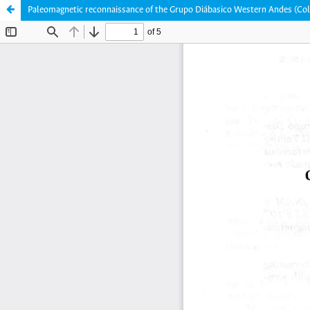
Paleomagnetic reconnaissance of the Grupo Diábasico Western Andes (Co