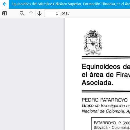
Equinoideos del Miembro Calcáreo Superior, Formación Tibasosa, en el áre