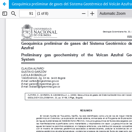
Geoquímica preliminar de gases del Sistema Geotérmico del Volcán Azufra