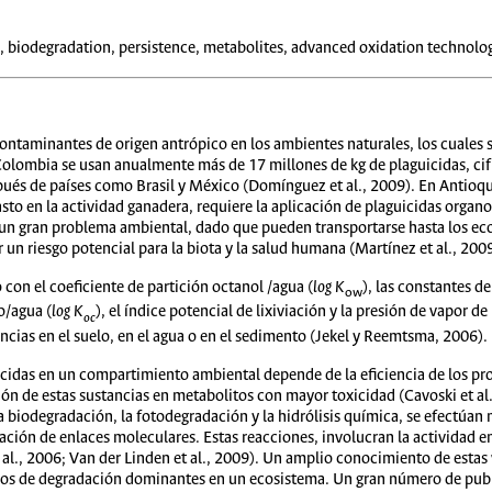
 biodegradation, persistence, metabolites, advanced oxidation technolog
ontaminantes de origen antrópico en los ambientes naturales, los cuales 
 Colombia se usan anualmente más de 17 millones de kg de plaguicidas, cif
s de países como Brasil y México (Domínguez et al., 2009). En Antioquia, 
sto en la actividad ganadera, requiere la aplicación de plaguicidas organ
r un gran problema ambiental, dado que pueden transportarse hasta los ecos
un riesgo potencial para la biota y la salud humana (Martínez et al., 2009
 con el coeficiente de partición octanol /agua (
log
K
), las constantes de
ow
o/agua (
log K
), el índice potencial de lixiviación y la presión de vapor d
oc
ancias en el suelo, en el agua o en el sedimento (Jekel y Reemtsma, 2006).
uicidas en un compartimiento ambiental depende de la eficiencia de los pr
n de estas sustancias en metabolitos con mayor toxicidad (Cavoski et al.,
 biodegradación, la fotodegradación y la hidrólisis química, se efectúan
zación de enlaces moleculares. Estas reacciones, involucran la actividad 
t al., 2006; Van der Linden et al., 2009). Un amplio conocimiento de estas 
cesos de degradación dominantes en un ecosistema. Un gran número de pub