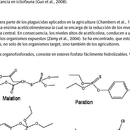
ancia en ictiofauna (Guo et al., 2008).
ra parte de los plaguicidas aplicados en la agricultura (Chambers et al.,
 la enzima acetilcolinesterasa la cual se encarga de la reducción de los nive
 central. En consecuencia, los niveles altos de acetilcolina, conducen a 
 los organismos expuestos (Zamy et al., 2004). Se ha encontrado, que estos
s, no solo de los organismos target, sino también de los agricultores.
os organofosforados, consiste en esteres fosfato fácilmente hidrolizables.