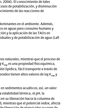
o, 2004). El conocimiento de tales
ocesos de potabilización, y disminución
nocimiento de las reacciones de
n dominantes en el ambiente. Además,
litos en aguas para consumo humano y
ión y la aplicación de las TAOs en
iduales y de potabilización de agua (Lafi
nes naturales, mientras que el proceso de
g K
es una propiedad fisicoquímica,
ow
ión lipídica, fácil transporte a través de
orados tienen altos valores de
log K
y
ow
en sedimentos acuáticos; así, un valor
estabilidad térmica, el pH, la
ecen su liberación hacia la columna de
d; mientras que el potencial redox, afecta