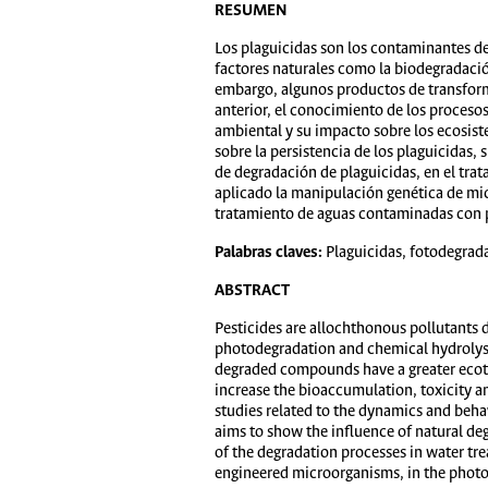
RESUMEN
Los plaguicidas son los contaminantes de
factores naturales como la biodegradación
embargo, algunos productos de transform
anterior, el conocimiento de los procesos
ambiental y su impacto sobre los ecosiste
sobre la persistencia de los plaguicidas
de degradación de plaguicidas, en el tr
aplicado la manipulación genética de mi
tratamiento de aguas contaminadas con 
Palabras claves:
Plaguicidas, fotodegrada
ABSTRACT
Pesticides are allochthonous pollutants 
photodegradation and chemical hydrolysis
degraded compounds have a greater ecoto
increase the bioaccumulation, toxicity a
studies related to the dynamics and beha
aims to show the influence of natural deg
of the degradation processes in water t
engineered microorganisms, in the phot