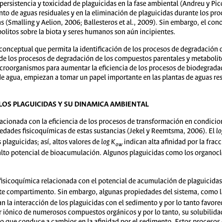
ersistencia y toxicidad de plaguicidas en la fase ambiental (Andreu y Pic
nto de aguas residuales y en la eliminación de plaguicidas durante los pr
as (Smalling y Aelion, 2006; Ballesteros et al., 2009). Sin embargo, el co
olitos sobre la biota y seres humanos son aún incipientes.
 conceptual que permita la identificación de los procesos de degradació
ón de los procesos de degradación de los compuestos parentales y metabo
croorganismos para aumentar la eficiencia de los procesos de biodegradac
de agua, empiezan a tomar un papel importante en las plantas de aguas res
 LOS PLAGUICIDAS Y SU DINAMICA AMBIENTAL
elacionada con la eficiencia de los procesos de transformación en condicio
iedades fisicoquímicas de estas sustancias (Jekel y Reemtsma, 2006). El
lo
 plaguicidas; así, altos valores de
log
K
indican alta afinidad por la fracc
ow
alto potencial de bioacumulación. Algunos plaguicidas como los organocl
isicoquímica relacionada con el potencial de acumulación de plaguicidas 
ste compartimento. Sin embargo, algunas propiedades del sistema, como la 
an la interacción de los plaguicidas con el sedimento y por lo tanto favor
er iónico de numerosos compuestos orgánicos y por lo tanto, su solubilida