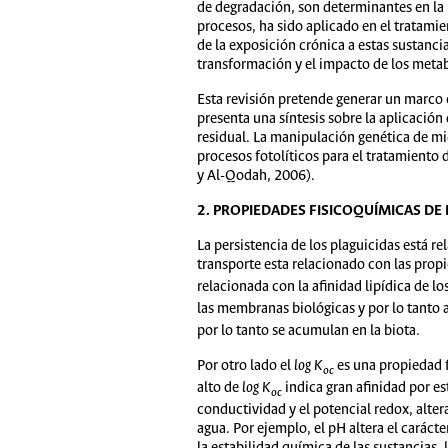
de degradación, son determinantes en la p
procesos, ha sido aplicado en el tratamie
de la exposición crónica a estas sustanci
transformación y el impacto de los metab
Esta revisión pretende generar un marco
presenta una síntesis sobre la aplicaci
residual. La manipulación genética de mi
procesos fotolíticos para el tratamiento 
y Al-Qodah, 2006).
2. PROPIEDADES FISICOQUÍMICAS DE
La persistencia de los plaguicidas está r
transporte esta relacionado con las prop
relacionada con la afinidad lipídica de los
las membranas biológicas y por lo tanto 
por lo tanto se acumulan en la biota.
Por otro lado el
log
K
es una propiedad f
oc
alto de
log K
indica gran afinidad por e
oc
conductividad y el potencial redox, alter
agua. Por ejemplo, el pH altera el caráct