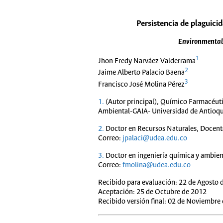
Persistencia de plaguici
Environmental 
1
Jhon Fredy Narváez Valderrama
2
Jaime Alberto Palacio Baena
3
Francisco José Molina Pérez
1.
(Autor principal), Químico Farmacéuti
Ambiental-GAIA- Universidad de Antioqu
2.
Doctor en Recursos Naturales, Docente
Correo:
jpalaci@udea.edu.co
3.
Doctor en ingeniería química y ambien
Correo:
fmolina@udea.edu.co
Recibido para evaluación: 22 de Agosto 
Aceptación: 25 de Octubre de 2012
Recibido versión final: 02 de Noviembre