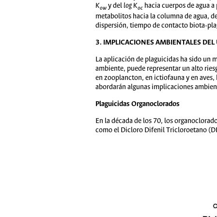
K
y del
log
K
hacia cuerpos de agua a 
ow
oc
metabolitos hacia la columna de agua, deb
dispersión, tiempo de contacto biota-plag
3. IMPLICACIONES AMBIENTALES DEL
La aplicación de plaguicidas ha sido un m
ambiente, puede representar un alto rie
en zooplancton, en ictiofauna y en aves,
abordarán algunas implicaciones ambient
Plaguicidas Organoclorados
En la década de los 70, los organoclorado
como el Dicloro Difenil Tricloroetano (DD