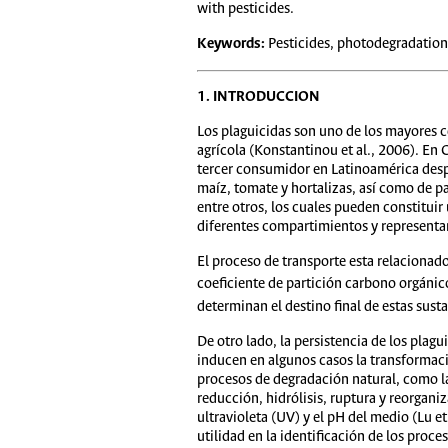
with pesticides.
Keywords:
Pesticides, photodegradation,
1. INTRODUCCION
Los plaguicidas son uno de los mayores c
agrícola (Konstantinou et al., 2006). En
tercer consumidor en Latinoamérica despué
maíz, tomate y hortalizas, así como de pa
entre otros, los cuales pueden constitui
diferentes compartimientos y representar 
El proceso de transporte esta relacionado
coeficiente de partición carbono orgánic
determinan el destino final de estas sust
De otro lado, la persistencia de los plag
inducen en algunos casos la transformació
procesos de degradación natural, como la
reducción, hidrólisis, ruptura y reorgani
ultravioleta (UV) y el pH del medio (Lu e
utilidad en la identificación de los pro