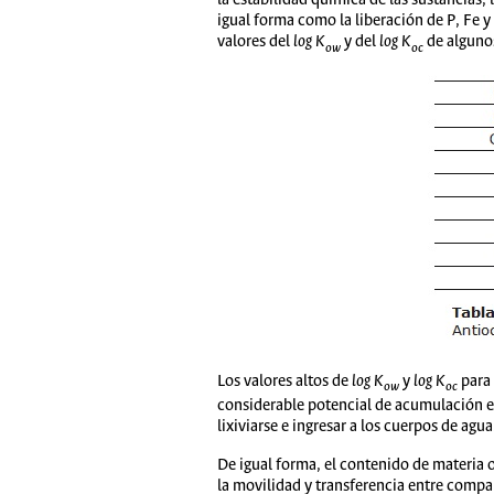
la estabilidad química de las sustancias,
igual forma como la liberación de P, Fe 
valores del
log K
y del
log
K
de algunos
ow
oc
Los valores altos de
log
K
y
log
K
para 
ow
oc
considerable potencial de acumulación en 
lixiviarse e ingresar a los cuerpos de agua
De igual forma, el contenido de materia o
la movilidad y transferencia entre compa