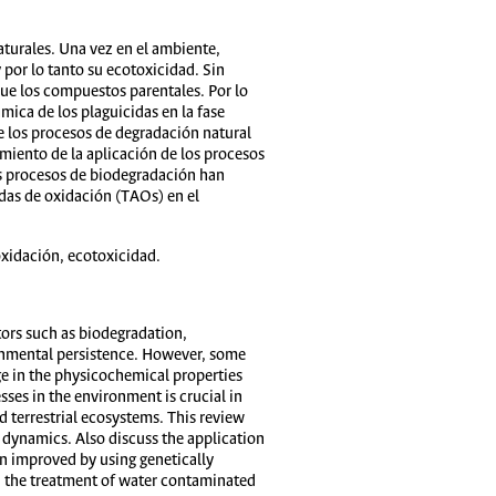
turales. Una vez en el ambiente,
 por lo tanto su ecotoxicidad. Sin
e los compuestos parentales. Por lo
mica de los plaguicidas en la fase
de los procesos de degradación natural
miento de la aplicación de los procesos
os procesos de biodegradación han
das de oxidación (TAOs) en el
oxidación, ecotoxicidad.
tors such as biodegradation,
ronmental persistence. However, some
e in the physicochemical properties
ses in the environment is crucial in
 terrestrial ecosystems. This review
d dynamics. Also discuss the application
n improved by using genetically
n the treatment of water contaminated