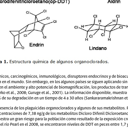
énicos, carcinogénicos, inmunológicos, disruptores endocrinos y de bioac
n en el mundo. Sin embargo, en los algunos países se siguen aplicando sin
 en el ambiente y alto potencial de biomagnificación, los productos de t
rko et al., 2008; Guruge et al., 2001). La información disponible, muestra 
 % de su degradación en un tiempo de 4 a 30 años (Sankararamakrishnan et 
resencia de los plaguicidas organoclorados y algunos de sus metabolitos. P
ncentraciones de 7,38 ng/g de los metabolitos Dicloro Difenil Dicloroetan
estra un gran riesgo para la población como resultado de la exposición c
el río Pearl en el 2008, se encontraron niveles de DDT en peces entre 1,7 y