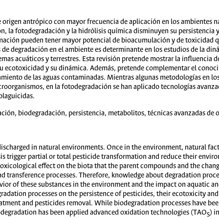
 origen antrópico con mayor frecuencia de aplicación en los ambientes na
, la fotodegradación y la hidrólisis química disminuyen su persistencia y
ación pueden tener mayor potencial de bioacumulación y de toxicidad qu
 de degradación en el ambiente es determinante en los estudios de la diná
mas acuáticos y terrestres. Esta revisión pretende mostrar la influencia 
, su ecotoxicidad y su dinámica. Además, pretende complementar el conoci
atamiento de las aguas contaminadas. Mientras algunas metodologías en l
croorganismos, en la fotodegradación se han aplicado tecnologías avanza
plaguicidas.
ción, biodegradación, persistencia, metabolitos, técnicas avanzadas de 
discharged in natural environments. Once in the environment, natural fac
 trigger partial or total pesticide transformation and reduce their envi
xicological effect on the biota that the parent compounds and the chang
nd transference processes. Therefore, knowledge about degradation proces
vior of these substances in the environment and the impact on aquatic and
radation processes on the persistence of pesticides, their ecotoxicity an
reatment and pesticides removal. While biodegradation processes have bee
odegradation has been applied advanced oxidation technologies (TAO
) i
S