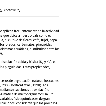
y, ecotoxicity.
se aplican frecuentemente en la actividad
ra que ubica a nuestro país como el
el cultivo de flores, café, fríjol, papa,
ofosforados, carbamatos, piretroides
istemas acuáticos, distribuirse entre los
).
 disociación ácida y básica (
K
y
K
)
, el
a
b
e los plaguicidas. Estas propiedades,
ocesos de degradación natural, los cuales
 2008; Belfroid et al., 1998). Los
 mediante reacciones de oxidación,
enzimática de microorganismos, la luz
variables fisicoquímicas es de gran
licaciones, consideran que los procesos