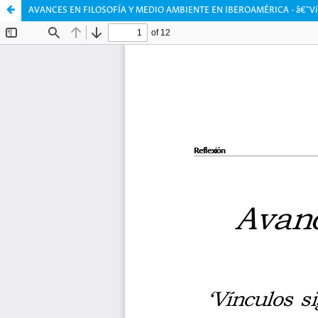
AVANCES EN FILOSOFÍA Y MEDIO AMBIENTE EN IBEROAMÉRICA - â€˜Vínculos