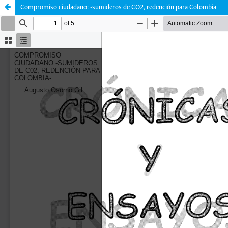
Compromiso ciudadano: -sumideros de CO2, redención para Colombia