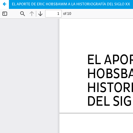
EL APORTE DE ERIC HOBSBAWM A LA HISTORIOGRAFÍA DEL SIGLO XX