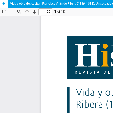
Vida y obra del capitán Francisco Afán de Ribera (1589-1651). Un soldado