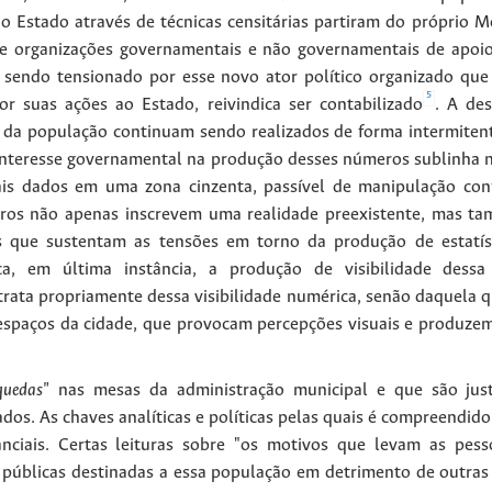
o Estado através de técnicas censitárias partiram do próprio
e organizações governamentais e não governamentais de apoi
endo tensionado por esse novo ator político organizado que
5
r suas ações ao Estado, reivindica ser contabilizado
. A de
da população continuam sendo realizados de forma intermitent
interesse governamental na produção desses números sublinha n
ais dados em uma zona cinzenta, passível de manipulação con
ros não apenas inscrevem uma realidade preexistente, mas t
s que sustentam as tensões em torno da produção de estatís
a, em última instância, a produção de visibilidade dessa
trata propriamente dessa visibilidade numérica, senão daquela 
spaços da cidade, que provocam percepções visuais e produzem 
quedas"
nas mesas da administração municipal e que são justi
dos. As chaves analíticas e políticas pelas quais é compreendid
anciais. Certas leituras sobre "os motivos que levam as pe
s públicas destinadas a essa população em detrimento de outras 