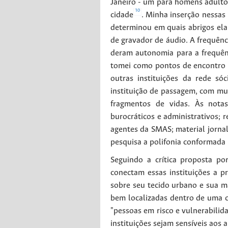
Janeiro - um para homens adulto
10
cidade
. Minha inserção nessas
determinou em quais abrigos ela
de gravador de áudio. A frequênc
deram autonomia para a frequênc
tomei como pontos de encontro 
outras instituições da rede só
instituição de passagem, com mui
fragmentos de vidas. Às nota
burocráticos e administrativos; r
agentes da SMAS; material jornal
pesquisa a polifonia conformada
Seguindo a crítica proposta po
conectam essas instituições a p
sobre seu tecido urbano e sua m
bem localizadas dentro de uma c
"pessoas em risco e vulnerabilid
instituições sejam sensíveis aos a