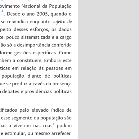
 Movimento Nacional da População
4
o
. Desde o ano 2005, quando o
 se reivindica enquanto
sujeito de
speito desses esforços, os dados
e, pouco sistematizada e a cargo
ão só a desimportância conferida
forme gestões específicas. Como
ambém a constituem. Embora este
ticas em relação às pessoas em
 população diante de políticas
que se produz através da presença
debates e providências políticas
ficados pelo elevado índice de
o esse segmento da população são
ssoas a viverem nas ruas" podem
e estimular, ou mesmo arrefecer,