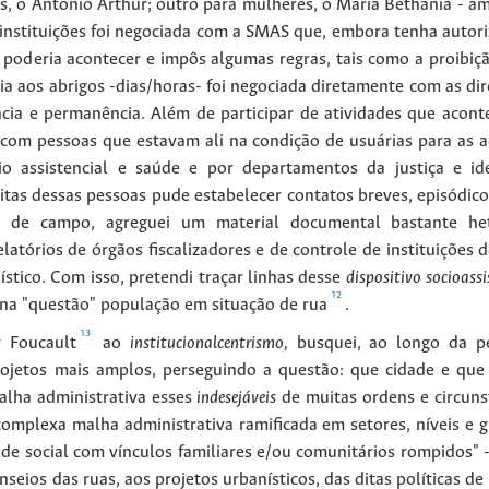
s, o Antonio Arthur; outro para mulheres, o Maria Bethânia - am
 instituições foi negociada com a SMAS que, embora tenha autori
 poderia acontecer e impôs algumas regras, tais como a proibiçã
ia aos abrigos -dias/horas- foi negociada diretamente com as dir
ia e permanência. Além de participar de atividades que acont
com pessoas que estavam ali na condição de usuárias para as a
cio assistencial e saúde e por departamentos da justiça e id
tas dessas pessoas pude estabelecer contatos breves, episódico
s de campo, agreguei um material documental bastante hete
elatórios de órgãos fiscalizadores e de controle de instituições
ístico. Com isso, pretendi traçar linhas desse
dispositivo socioassi
12
 na "questão" população em situação de rua
.
13
r Foucault
ao
institucionalcentrismo,
busquei, ao longo da pe
rojetos mais amplos, perseguindo a questão: que cidade e que
alha administrativa esses
indesejáveis
de muitas ordens e circuns
omplexa malha administrativa ramificada em setores, níveis e gr
ade social com vínculos familiares e/ou comunitários rompidos" -
nseios das ruas, aos projetos urbanísticos, das ditas políticas d