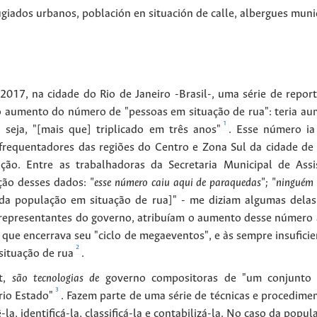
ugiados urbanos
,
población en situación de calle
,
albergues muni
017, na cidade do Rio de Janeiro -Brasil-, uma série de repor
o aumento do número de "pessoas em situação de rua": teria a
1
seja, "[mais que] triplicado em três anos"
. Esse número i
frequentadores das regiões do Centro e Zona Sul da cidade de 
ão. Entre as trabalhadoras da Secretaria Municipal de Assi
ção desses dados:
"esse número caiu aqui de paraquedas"; "ninguém 
da população em situação de rua]" - me diziam algumas delas
or representantes do governo, atribuíam o aumento desse número
e que encerrava seu "ciclo de megaeventos", e às sempre insufici
2
situação de rua
.
lt,
são tecnologias de
governo compositoras de "um conjunto 
3
rio Estado"
. Fazem parte de uma série de técnicas e procedime
la, identificá-la, classificá-la e contabilizá-la. No caso da popu