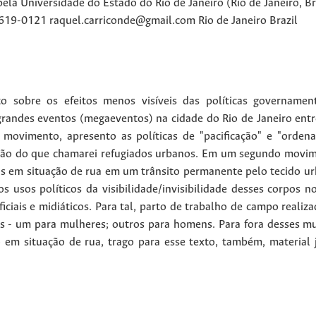
ela Universidade do Estado do Rio de Janeiro (Rio de Janeiro, B
4619-0121 raquel.carriconde@gmail.com
Rio de Janeiro
Brazil
ito sobre os efeitos menos visíveis das políticas govername
randes eventos (megaeventos) na cidade do Rio de Janeiro entr
movimento, apresento as políticas de "pacificação" e "orde
ção do que chamarei refugiados urbanos. Em um segundo movime
 em situação de rua em um trânsito permanente pelo tecido ur
os usos políticos da visibilidade/invisibilidade desses corpos 
ficiais e midiáticos. Para tal, parto de trabalho de campo reali
is - um para mulheres; outros para homens. Para fora desses mu
em situação de rua, trago para esse texto, também, material j