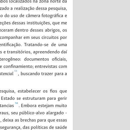
bos localizados na zona norte da
zado a realização dessa pesquisa,
o do uso de câmera fotográfica e
eções dessas instituições, que me
eceram dentro desses abrigos, os
companhar em seus circuitos por
entificação. Tratando-se de uma
s e transitórios, apreendendo daí
rogêneo: documentos oficiais,
 de confinamiento; entrevistas com
11
stencial
,
buscando trazer para a
squisa, estabelecer os fios que
 Estado se estruturam para gerir
14
tancias
. Embora estejam muito
aus, seu público-alvo alargado -
, deixa as brechas para que essas
e segurança, das políticas de saúde