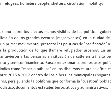
n refugees
,
homeless people
,
shelters
,
circulation
,
mobility
.
flexiono sobre los efectos menos visibles de las políticas gub
lización de los grandes eventos (megaeventos) en la ciudad de 
 un primer movimiento, presento las políticas de "pacificación" 
 a la producción de lo que llamaré refugiados urbanos. En u
antuvieron a las personas en situación de calle en tránsito p
nto y semiconfinamiento. Busco reflexionar sobre los usos polític
indica como "espacio público" en los discursos estatales oficiales
entre 2015 y 2017 dentro de los albergues municipales (hogares 
s, persiguiendo la polifonía que conforma la "cuestión" població
iodístico, documentos estatales burocráticos y administrativos.