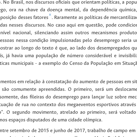
 No Brasil, nos discursos oficiais que orientam políticas, a pop
go, ora na chave da doença mental, da dependência química, 
8
mposição desses fatores
. Raramente as políticas de mercantiliz
adas nesses discursos. No caso aqui em questão, pode condicio
nível nacional, silenciando assim outros mecanismos produtor
essoas nessa condição impulsionadas pelo desemprego seria um
mostrar ao longo do texto é que, ao lado dos desempregados qu
s, já havia uma população de número considerável e invisibil
sticas municipais - a exemplo do Censo da População em Situaç
mentos em relação à constatação do aumento de pessoas em sit
is são comumente apreendidas. O primeiro, será um desloc
, somente, das fileiras do desemprego para lançar luz sobre mec
tuação de rua no contexto dos megaeventos esportivos através d
". O segundo movimento, atrelado ao primeiro, será voltado
s nos espaços disputados de uma cidade olímpica.
 entre setembro de 2015 e junho de 2017, trabalho de campo em 