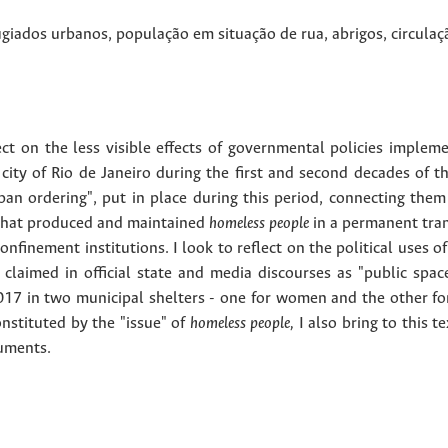
ugiados urbanos
,
população em situação de rua
,
abrigos
,
circulaç
flect on the less visible effects of governmental policies imple
ity of Rio de Janeiro during the first and second decades of the
rban ordering", put in place during this period, connecting them
 that produced and maintained
homeless people
in a permanent tran
finement institutions. I look to reflect on the political uses of v
claimed in official state and media discourses as "public space"
7 in two municipal shelters - one for women and the other for
onstituted by the "issue" of
homeless people,
I also bring to this te
cuments.