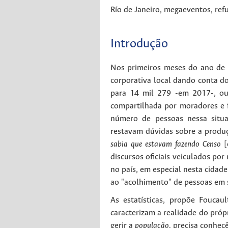
Río de Janeiro
,
megaeventos
,
ref
Introdução
Nos primeiros meses do ano de 2
corporativa local dando conta d
para 14 mil 279 -em 2017-, ou 
compartilhada por moradores e 
número de pessoas nessa situaç
restavam dúvidas sobre a produ
sabia que estavam fazendo Censo
[
discursos oficiais veiculados p
no país, em especial nesta cidad
ao "acolhimento" de pessoas em 
As estatísticas, propõe Foucau
caracterizam a realidade do próp
gerir a
população,
precisa conhecê-