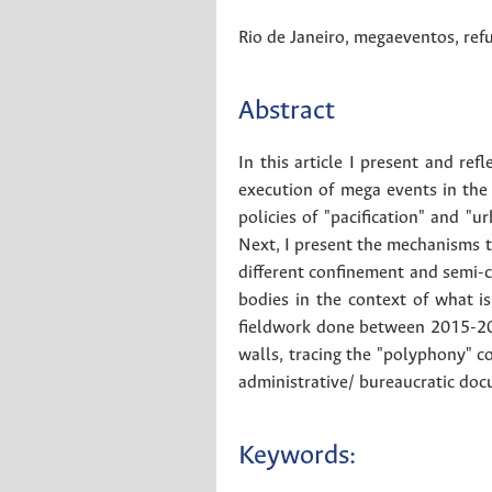
Rio de Janeiro
,
megaeventos
,
ref
Abstract
In this article I present and re
execution of mega events in the c
policies of "pacification" and "u
Next, I present the mechanisms
different confinement and semi-con
bodies in the context of what is 
fieldwork done between 2015-201
walls, tracing the "polyphony" c
administrative/ bureaucratic do
Keywords: