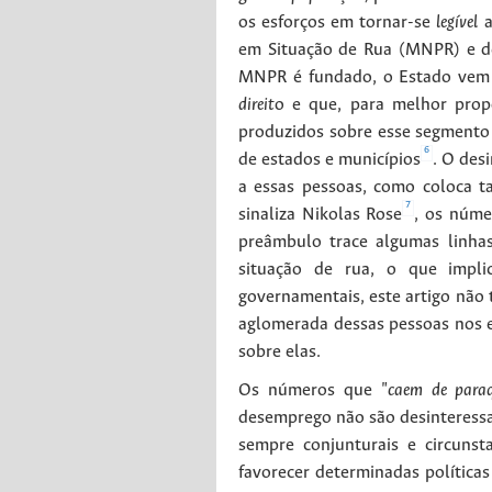
os esforços em tornar-se
legível
a
em Situação de Rua (MNPR) e d
MNPR é fundado, o Estado vem s
direit
o e que, para melhor propo
produzidos sobre esse segmento 
6
de estados e municípios
. O des
a essas pessoas, como coloca t
7
sinaliza Nikolas Rose
, os núme
preâmbulo trace algumas linha
situação de rua, o que implic
governamentais, este artigo não 
aglomerada dessas pessoas nos e
sobre elas.
Os números que
"caem de para
desemprego não são desinteressa
sempre conjunturais e circunst
favorecer determinadas política