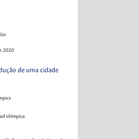
lín
de 2020
odução de uma cidade
mpics
dad olímpica