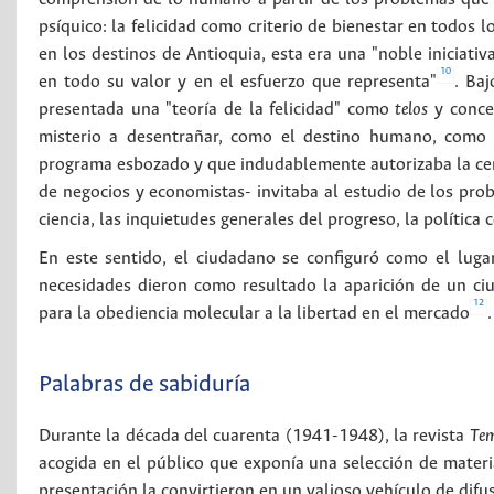
psíquico: la felicidad como criterio de bienestar en todos 
en los destinos de Antioquia, esta era una "noble iniciati
10
en todo su valor y en el esfuerzo que representa"
. Baj
presentada una "teoría de la felicidad" como
telos
y concep
misterio a desentrañar, como el destino humano, como 
programa esbozado y que indudablemente autorizaba la cer
de negocios y economistas- invitaba al estudio de los pro
ciencia, las inquietudes generales del progreso, la política 
En este sentido, el ciudadano se configuró como el lugar
necesidades dieron como resultado la aparición de un ciu
12
para la obediencia molecular a la libertad en el mercado
.
Palabras de sabiduría
Durante la década del cuarenta (1941-1948), la revista
Te
acogida en el público que exponía una selección de material
presentación la convirtieron en un valioso vehículo de difu