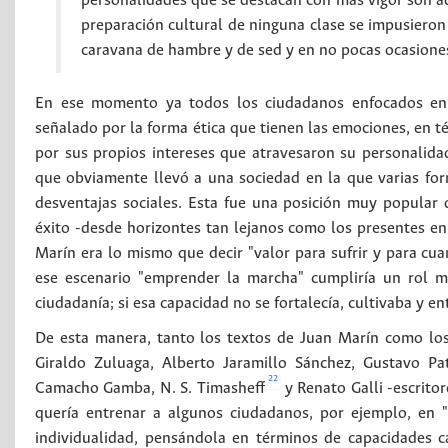
personalidades que se destacan con más vigor son aq
preparación cultural de ninguna clase se impusieron
caravana de hambre y de sed y en no pocas ocasiones
En ese momento ya todos los ciudadanos enfocados en l
señalado por la forma ética que tienen las emociones, en té
por sus propios intereses que atravesaron su personalidad
que obviamente llevó a una sociedad en la que varias for
desventajas sociales. Esta fue una posición muy popular 
éxito -desde horizontes tan lejanos como los presentes en 
Marín era lo mismo que decir "valor para sufrir y para cu
ese escenario "emprender la marcha" cumpliría un rol 
ciudadanía; si esa capacidad no se fortalecía, cultivaba y e
De esta manera, tanto los textos de Juan Marín como los 
Giraldo Zuluaga, Alberto Jaramillo Sánchez, Gustavo Pat
22
Camacho Gamba, N. S. Timasheff
y Renato Galli -escrito
quería entrenar a algunos ciudadanos, por ejemplo, en 
individualidad, pensándola en términos de capacidades cap