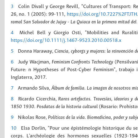
3
Colin Divall y George Revill, "Cultures of Transport: 
26, no. 1 (2005): 99-111,
https://doi.org/10.7227%2FTJTH
ramal San Salvador de Jujuy - La Quiaca en la primera mitad del 
4
Michel Bell y Giorgio Osti, "Mobilities and Ruralit
https://doi.org/10.1111/j.1467-9523.2010.00518.x
5
Donna Haraway,
Ciencia, cyborgs y mujeres: la reinvención d
6
Judy Wacjman,
Feminism Confronts Technology
(Pensilvani
Future: n Hypotheses of Post-Cyber Feminism", trabajo 
Inglaterra, 2017.
7
Armando Silva,
Álbum de familia. La imagen de nosotros m
8
Ricardo Cicerchia,
Raros artefactos. Travesías, idearios y 
1850 1930. Posdatas de la historia cultural
(Rosario: Prohisto
9
Nikolas Rose,
Políticas de la vida. Biomedicina, poder y subje
10
Elsa Dorlin, "Pour une épistémologie historique du s
corps. L'archéologie des hormones sexuelles (1923-19