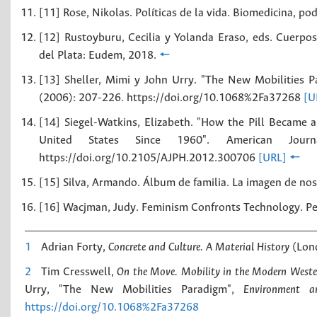
[11] Rose, Nikolas. Políticas de la vida. Biomedicina, po
[12] Rustoyburu, Cecilia y Yolanda Eraso, eds. Cuerpos
del Plata: Eudem, 2018.
🠔
[13] Sheller, Mimi y John Urry. "The New Mobilities 
(2006): 207-226. https://doi.org/10.1068%2Fa37268
[U
[14] Siegel-Watkins, Elizabeth. "How the Pill Became a
United States Since 1960". American Jou
https://doi.org/10.2105/AJPH.2012.300706
[URL]
🠔
[15] Silva, Armando. Álbum de familia. La imagen de n
[16] Wacjman, Judy. Feminism Confronts Technology. Pen
1
Adrian Forty,
Concrete and Culture. A Material History
(Lond
2
Tim Cresswell,
On the Move. Mobility in the Modern West
Urry, "The New Mobilities Paradigm",
Environment a
https://doi.org/10.1068%2Fa37268