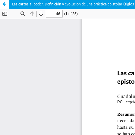
Las cartas al poder. Definición y evolución de una práctica epistolar (siglos