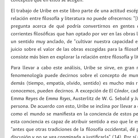
conceptos que en ellos se acogen.
El trabajo de Uribe en este libro parte de una actitud escé
relación entre filosofía y literatura no puede ofrecernos: 
pregunta acerca de qué podría convertirnos en gentes d
corrientes filosóficas que han optado por ver en las obras
un sentido muy anclado, de "cultivar nuestra capacidad e
juicio sobre el valor de las obras escogidas para la filosof
consiste más bien en explorar la relación entre filosofía y l
Para llevar a cabo este análisis, Uribe se sirve, en gra
fenomenología puede decirnos sobre el concepto de mun
demás (tiempo, empatía, olvido, sentido) es mucho más r
conocemos, pueden decirnos. A excepción de
El Cóndor
, ca
Emma Reyes de
Emma Reyes
, Austerlitz de W. G. Sebald y 
persona. De acuerdo con esto, Uribe se inclina por llevar a
como el mundo se manifiesta en la conciencia de estos p
esta conciencia es capaz de atribuir sentido a eso que le e
"antes que otras tradiciones de la filosofía occidental, dé 
discusión y no se vea conminada a justificarla" (14). Por s