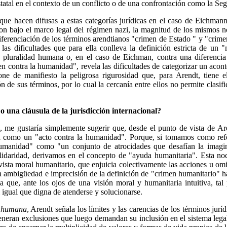
tatal en el contexto de un conflicto o de una confrontación como la Se
 que hacen difusas a estas categorías jurídicas en el caso de Eichman
ron bajo el marco legal del régimen nazi, la magnitud de los mismos 
diferenciación de los términos arendtianos "crimen de Estado " y "crim
las dificultades que para ella conlleva la definición estricta de un 
pluralidad humana o, en el caso de Eichman, contra una diferencia
n contra la humanidad", revela las dificultades de categorizar un acon
ne de manifiesto la peligrosa rigurosidad que, para Arendt, tiene el
ón de sus términos, por lo cual la cercanía entre ellos no permite clas
 una cláusula de la jurisdicción internacional?
o, me gustaría simplemente sugerir que, desde el punto de vista de Are
ema como un "acto contra la humanidad". Porque, si tomamos como re
umanidad" como "un conjunto de atrocidades que desafían la imag
idaridad, derivamos en el concepto de "ayuda humanitaria". Esta no
ista moral humanitario, que enjuicia colectivamente las acciones u omi
ma ambigüedad e imprecisión de la definición de "crimen humanitario" h
a que, ante los ojos de una visión moral y humanitaria intuitiva, ta
 igual que digna de atenderse y solucionarse.
n humana
, Arendt señala los límites y las carencias de los términos jurí
generan exclusiones que luego demandan su inclusión en el sistema legal,