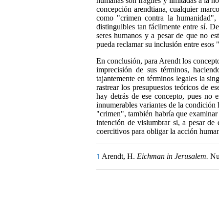
humanas son frágiles y limitadas a la h
concepción arendtiana, cualquier marco 
como "crimen contra la humanidad", "
distinguibles tan fácilmente entre sí.
seres humanos y a pesar de que no est
pueda reclamar su inclusión entre esos 
En conclusión, para Arendt los concepto
imprecisión de sus términos, haciend
tajantemente en términos legales la si
rastrear los presupuestos teóricos de e
hay detrás de ese concepto, pues no es 
innumerables variantes de la condición 
"crimen", también habría que examinar 
intención de vislumbrar si, a pesar de 
coercitivos para obligar la acción huma
Arendt, H.
Eichman in Jerusalem.
Nu
1