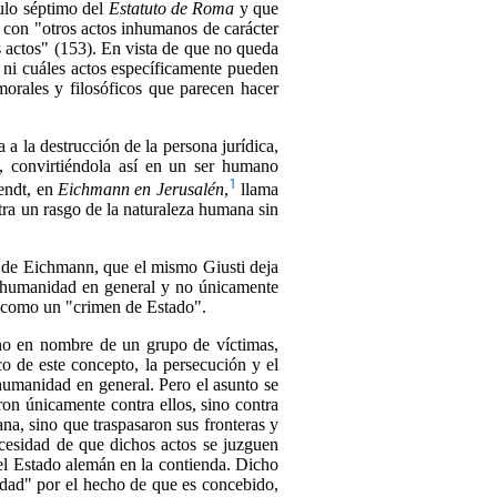
culo séptimo del
Estatuto de Roma
y que
iza con "otros actos inhumanos de carácter
es actos" (153). En vista de que no queda
ni cuáles actos específicamente pueden
morales y filosóficos que parecen hacer
 a la destrucción de la persona jurídica,
s, convirtiéndola así en un ser humano
1
rendt, en
Eichmann en Jerusalén
,
llama
ntra un rasgo de la naturaleza humana sin
o de Eichmann, que el mismo Giusti deja
la humanidad en general y no únicamente
o como un "crimen de Estado".
rno en nombre de un grupo de víctimas,
o de este concepto, la persecución y el
 humanidad en general. Pero el asunto se
ron únicamente contra ellos, sino contra
ana, sino que traspasaron sus fronteras y
ecesidad de que dichos actos se juzguen
el Estado alemán en la contienda. Dicho
idad" por el hecho de que es concebido,