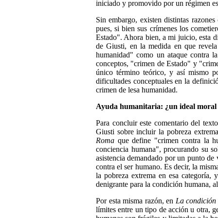
iniciado y promovido por un régimen es
Sin embargo, existen distintas razones
pues, si bien sus crímenes los cometie
Estado". Ahora bien, a mi juicio, esta 
de Giusti, en la medida en que revela 
humanidad" como un ataque contra la 
conceptos, "crimen de Estado" y "crime
único término teórico, y así mismo po
dificultades conceptuales en la definici
crimen de lesa humanidad.
Ayuda humanitaria: ¿un ideal moral o
Para concluir este comentario del text
Giusti sobre incluir la pobreza extr
Roma
que define "crimen contra la h
conciencia humana", procurando su sol
asistencia demandado por un punto de v
contra el ser humano. Es decir, la mis
la pobreza extrema en esa categoría, y
denigrante para la condición humana, al
Por esta misma razón, en
La condició
límites entre un tipo de acción u otra, 