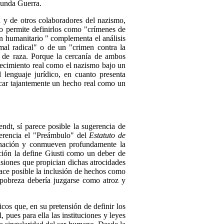
gunda Guerra.
n y de otros colaboradores del nazismo,
no permite definirlos como "crímenes de
en humanitario " complementa el análisis
"mal radical" o de un "crimen contra la
 de raza. Porque la cercanía de ambos
tecimiento real como el nazismo bajo un
 lenguaje jurídico, en cuanto presenta
ificar tajantemente un hecho real como un
ndt, sí parece posible la sugerencia de
ferencia el "Preámbulo" del
Estatuto de
inación y conmueven profundamente la
ción la define Giusti como un deber de
siones que propician dichas atrocidades
ace posible la inclusión de hechos como
l pobreza debería juzgarse como atroz y
dicos que, en su pretensión de definir los
 pues para ella las instituciones y leyes