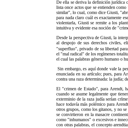
De ella se deriva la definición jurídic
lista once actos que se entienden como ta
similar", lo cual, como dice Giusti, "ab
para nada claro cuál es exactamente e
violentarla, Giusti se remite a los pl
intuitiva y evidente esa noción de "cri
Desde la perspectiva de Giusti, la inter
al despojo de sus derechos civiles, e
"superfluo", privado de su libertad par
el "mal radical" de los regímenes totali
el cual las palabras género humano o h
Sin embargo, es aquí donde vale la pen
enunciada en su artículo; pues, para A
contra una raza determinada: la judía;
El "crimen de Estado", para Arendt, h
cuando se asume legalmente que tienen
exterminio de la raza judía serían crím
hace todavía más polémico para Arendt s
otros grupos, como los gitanos, y no se 
se convirtieron en la masacre continen
como "inhumanos" o excesivos e inneces
con otras palabras, el concepto arendt