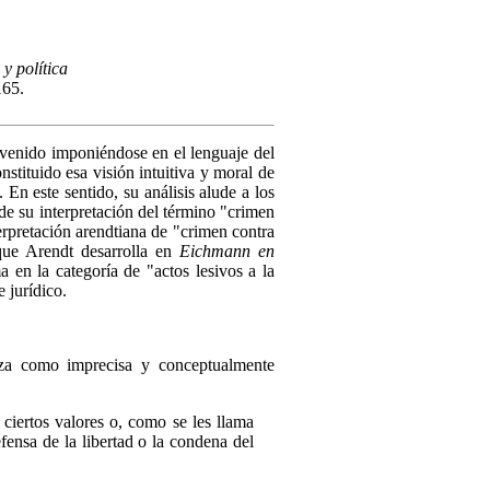
 y política
165.
 venido imponiéndose en el lenguaje del
onstituido esa visión intuitiva y moral de
En este sentido, su análisis alude a los
 de su interpretación del término "crimen
erpretación arendtiana de "crimen contra
que Arendt desarrolla en
Eichmann en
ma en la categoría de "actos lesivos a la
 jurídico.
iza como imprecisa y conceptualmente
 ciertos valores o, como se les llama
fensa de la libertad o la condena del