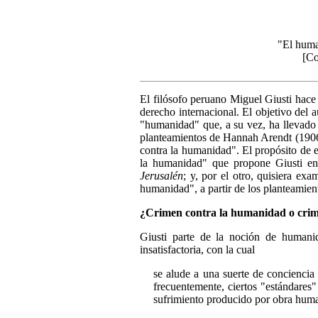
"El human
[Co
El filósofo peruano Miguel Giusti hace
derecho internacional. El objetivo del au
"humanidad" que, a su vez, ha llevado a
planteamientos de Hannah Arendt (19
contra la humanidad". El propósito de e
la humanidad" que propone Giusti en 
Jerusalén
; y, por el otro, quisiera exa
humanidad", a partir de los planteamie
¿Crimen contra la humanidad o cri
Giusti parte de la noción de humani
insatisfactoria, con la cual
se alude a una suerte de conciencia 
frecuentemente, ciertos "estándares"
sufrimiento producido por obra hum