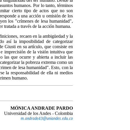
la singularidad del ser humano. Desde la
 asuntos humanos. Por lo tanto, términos
mitar cierto tipo de actos que no son
 responde a una acción u omisión de los
yen los "crímenes de lesa humanidad",
r tratada a través de la acción humana.
finiciones, recaen en la ambigüedad y la
o así la imposibilidad de categorizar
 Giusti en su artículo, que consiste en
e imprecisión de la visión intuitiva que
o las que ocurre y abierta a incluir las
e categorizar la pobreza extrema como un
crimen de lesa humanidad". Esto, con la
rse la responsabilidad de ella ni medios
n crimen humano.
MÓNICA ANDRADE PARDO
Universidad de los Andes - Colombia
m.andrade43@uniandes.edu.co