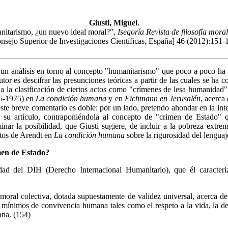
Giusti, Miguel
.
itarismo, ¿un nuevo ideal moral?",
Isegoría Revista de filosofía moral
nsejo Superior de Investigaciones Científicas, España] 46 (2012):151-
 un análisis en torno al concepto "humanitarismo" que poco a poco ha
tor es descifrar las presunciones teóricas a partir de las cuales se ha c
 la clasificación de ciertos actos como "crímenes de lesa humanidad". 
06-1975) en
La condición humana
y en
Eichmann en Jerusalén
, acerca
ste breve comentario es doble: por un lado, pretendo ahondar en la int
su artículo, contraponiéndola al concepto de "crimen de Estado" 
minar la posibilidad, que Giusti sugiere, de incluir a la pobreza extre
ntos de Arendt en
La condición humana
sobre la rigurosidad del lenguaje
men de Estado?
dad del DIH (Derecho Internacional Humanitario), que él caracter
moral colectiva, dotada supuestamente de validez universal, acerca de
 mínimos de convivencia humana tales como el respeto a la vida, la de
ana. (154)