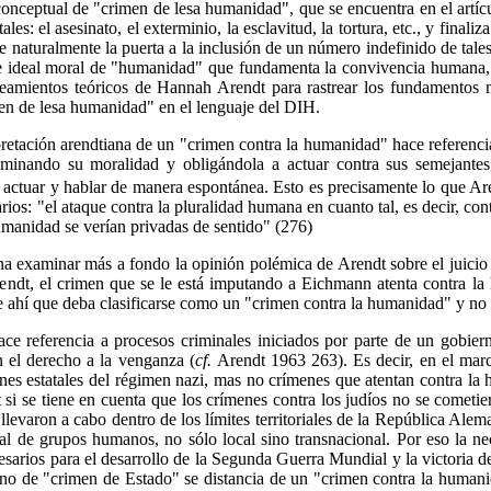
a conceptual de "crimen de lesa humanidad", que se encuentra en el artí
les: el asesinato, el exterminio, la esclavitud, la tortura, etc., y final
re naturalmente la puerta a la inclusión de un número indefinido de tal
se ideal moral de "humanidad" que fundamenta la convivencia humana, 
anteamientos teóricos de Hannah Arendt para rastrear los fundamentos 
men de lesa humanidad" en el lenguaje del DIH.
pretación arendtiana de un "crimen contra la humanidad" hace referencia
liminando su moralidad y obligándola a actuar contra sus semejante
a actuar y hablar de manera espontánea. Esto es precisamente lo que A
tarios: "el ataque contra la pluralidad humana en cuanto tal, es decir, co
umanidad se verían privadas de sentido" (276)
a examinar más a fondo la opinión polémica de Arendt sobre el juici
rendt, el crimen que se le está imputando a Eichmann atenta contra 
 de ahí que deba clasificarse como un "crimen contra la humanidad" y n
ace referencia a procesos criminales iniciados por parte de un gobie
 el derecho a la venganza (
cf.
Arendt 1963 263). Es decir, en el marc
enes estatales del régimen nazi, mas no crímenes que atentan contra la
i se tiene en cuenta que los crímenes contra los judíos no se cometie
llevaron a cabo dentro de los límites territoriales de la República Alem
tal de grupos humanos, no sólo local sino transnacional. Por eso la n
arios para el desarrollo de la Segunda Guerra Mundial y la victoria d
iano de "crimen de Estado" se distancia de un "crimen contra la human