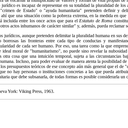
ora de encarnar la multiplicidad de valores y formas de vida propias de 
jurídico es incapaz de representar en su totalidad la pluralidad de los
crimen de Estado" o "ayuda humanitaria" pretenden definir y deli
 De ahí que una situación como la pobreza extrema, en la medida en que
á incluida entre los once actos que para el
Estatuto de Roma
constitu
"otros actos inhumanos de carácter similar" y, además, pueda reclamar se
s jurídicos, aunque pretenden delimitar la pluralidad humana en sus de
o borrosas las fronteras entre cada tipo de conductas y manifestand
ngularidad de cada ser humano. Por eso, una tarea como la que emprende
se ideal moral de "humanitarismo", no puede sino revelar la nubosidad 
otra cosa que una intuición temporal, sujeta a las circunstancias baj
humana. Incluso, para poder evaluar de manera atenta la posibilidad d
los presupuestos teóricos de ese concepto aún más general que el de "
que no hay personas o instituciones concretas a las que pueda atribui
nitaria que debe subsanarla, de todas formas es posible considerarla u
eva York: Viking Press, 1963.