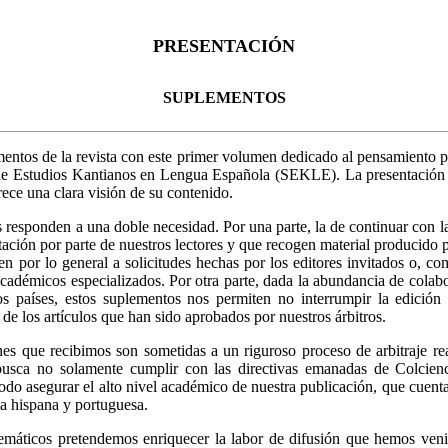
PRESENTACIÓN
SUPLEMENTOS
mentos de la revista con este primer volumen dedicado al pensamiento p
de Estudios Kantianos en Lengua Española (SEKLE). La presentación de
ece una clara visión de su contenido.
 responden a una doble necesidad. Por una parte, la de continuar con 
ción por parte de nuestros lectores y que recogen material producido po
n por lo general a solicitudes hechas por los editores invitados o, co
cadémicos especializados. Por otra parte, dada la abundancia de colab
s países, estos suplementos nos permiten no interrumpir la edición 
 de los artículos que han sido aprobados por nuestros árbitros.
s que recibimos son sometidas a un riguroso proceso de arbitraje real
busca no solamente cumplir con las directivas emanadas de Colcienci
todo asegurar el alto nivel académico de nuestra publicación, que cuen
la hispana y portuguesa.
emáticos pretendemos enriquecer la labor de difusión que hemos ven