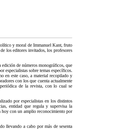
olítico y moral de Immanuel Kant, fruto
 los editores invitados, los profesores
la edición de números monográficos, que
r especialistas sobre temas específicos.
mo en este caso, a material recopilado y
oradores con los que cuenta actualmente
periódica de la revista, con lo cual se
izado por especialistas en los distintos
as, entidad que regula y supervisa la
ta hoy con un amplio reconocimiento por
ido llevando a cabo por más de sesenta