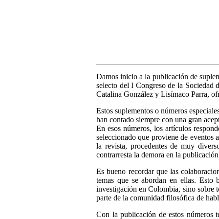
Damos inicio a la publicación de suple
selecto del I Congreso de la Sociedad 
Catalina González y Lisímaco Parra, ofr
Estos suplementos o números especiales
han contado siempre con una gran acepta
En esos números, los artículos responde
seleccionado que proviene de eventos a
la revista, procedentes de muy diverso
contrarresta la demora en la publicación
Es bueno recordar que las colaboracione
temas que se abordan en ellas. Esto 
investigación en Colombia, sino sobre 
parte de la comunidad filosófica de hab
Con la publicación de estos números t