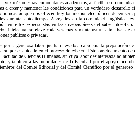
ada vez más nuestras comunidades académicas, al facilitar su comunicac
s a crear y mantener las condiciones para un verdadero desarrollo ci
omunicación que nos ofrecen hoy los medios electrónicos deben ser a
dos durante tanto tiempo. Apoyados en la comunidad lingüística, es
n entre los especialistas en las diversas áreas del saber filosófic
ción intelectual se eleve cada vez más y mantenga un alto nivel de ex
iones públicas o privadas.
os por la generosa labor que han llevado a cabo para la preparación d
ción por el cuidado en el proceso de edición. Este agradecimiento deb
a Facultad de Ciencias Humanas, sin cuya labor desinteresada no hubiera 
te; y también a las autoridades de la Facultad por el apoyo incond
embros del Comité Editorial y del Comité Científico por el generoso