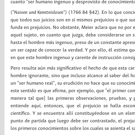
cuanto "ser humano ingenuo y desprovisto de conocimient
("Naiven und Kenntnislosen")
(1766 84 §42). En lo que conci
que todos sus juicios son en sí mismos prejuicios o que sur
funda en prejuicios. No obstante, Meier aclara que no por 
aquel sujeto, en cuanto que juzga, deba considerarse un s
hasta el hombre más ingenuo, preso de un constante apresura
un ser capaz de conocer la verdad. Y por ello, él estima qu
en que este hombre ingenuo y carente de instrucción consi
Pero resulta aún más significativo el hecho de que esta car
hombre ignorante, sino que incluso alcance al saber del 
un "ser humano real", su erudición no hace que su conocim
este sentido es que afirma, por ejemplo, que "el primer comi
manera tal que] las primeras observaciones, pruebas, y p
entiende aquí, entonces, que el prejuicio se halla esc
científico. Y se encuentra allí constituyéndose en un el
punto de partida que luego debe ser contrastado, el prej
los primeros conocimientos sobre los cuales se asienta el sa