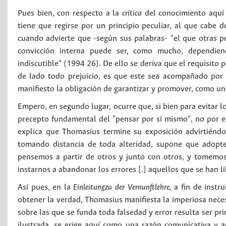
Pues bien, con respecto a la
crítica
del conocimiento aquí i
tiene que regirse por un principio peculiar, al que cabe d
cuando advierte que -según sus palabras- "el que otras 
convicción interna puede ser, como mucho, dependien
indiscutible" (1994 26). De ello se deriva que el requisito
de lado todo prejuicio, es que este sea acompañado por l
manifiesto la obligación de garantizar y promover, como un
Empero, en segundo lugar, ocurre que, si bien para evitar l
precepto fundamental del "pensar por sí mismo", no por ell
explica que Thomasius termine su exposición advirtién
tomando distancia de toda alteridad, supone que adopte
pensemos a partir de otros y junto con otros, y tomemo
instarnos a abandonar los errores [.] aquellos que se han l
Así pues, en la
Einleitungzu der Vernunftlehre,
a fin de instr
obtener la verdad, Thomasius manifiesta la imperiosa necesi
sobre las que se funda toda falsedad y error resulta ser pr
ilustrada, se erige aquí como una razón comunicativa y a