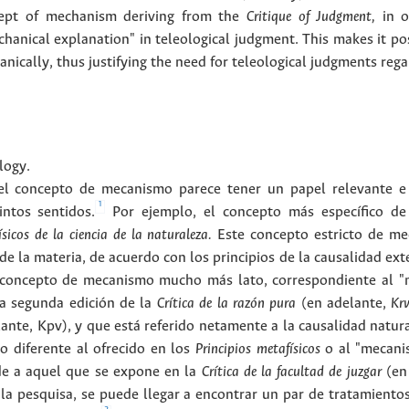
ncept of mechanism deriving from the
Critique of Judgment,
in o
hanical explanation" in teleological judgment. This makes it po
ically, thus justifying the need for teleological judgments rega
logy
.
a, el concepto de mecanismo parece tener un papel relevante e
1
intos sentidos.
Por ejemplo, el concepto más específico d
ísicos de la ciencia de la naturaleza.
Este concepto estricto de me
e la materia, de acuerdo con los principios de la causalidad exte
concepto de mecanismo mucho más lato, correspondiente al "m
la segunda edición de la
Crítica de la razón pura
(en adelante,
Krv
ante, Kpv), y que está referido netamente a la causalidad natu
 diferente al ofrecido en los
Principios metafísicos
o al "mecanis
e a aquel que se expone en la
Crítica de la facultad de juzgar
(en
la pesquisa, se puede llegar a encontrar un par de tratamient