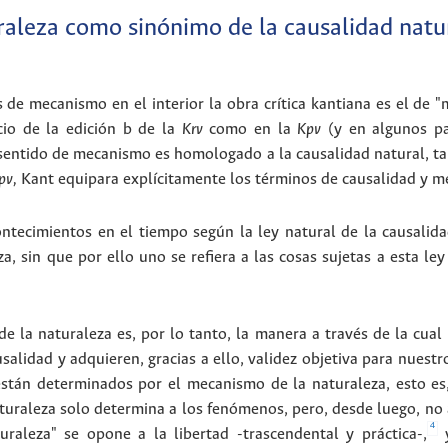
aleza como sinónimo de la causalidad natura
de mecanismo en el interior la obra crítica kantiana es el de 
cio de la edición b de la
Krv
como en la
Kpv
(y en algunos pa
sentido de mecanismo es homologado a la causalidad natural, ta
pv,
Kant equipara explícitamente los términos de causalidad y m
ntecimientos en el tiempo según la ley natural de la causalid
a, sin que por ello uno se refiera a las cosas sujetas a esta l
e la naturaleza es, por lo tanto, la manera a través de la cual 
salidad y adquieren, gracias a ello, validez objetiva para nuest
están determinados por el mecanismo de la naturaleza, esto es
turaleza solo determina a los fenómenos, pero, desde luego, no a
4
raleza" se opone a la libertad -trascendental y práctica-,
y