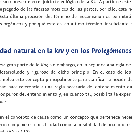
ismo presente en el juicio teleológico de la KU. A partir de est
gregado de las fuerzas motrices de las partes; por ello, esta 
 Esta última precisión del término de mecanismo nos permitirá
s orgánicos y por qué esta es, en último término, insuficiente
idad natural en la
krv
y en los
Prolegómenos
esa gran parte de la
Krv;
sin embargo, en la segunda analogía de 
esarrollado y riguroso de dicho principio. En el caso de lo
emplea este concepto principalmente para clarificar la noción d
idad hace referencia a una regla necesaria del entendimiento qu
os puros del entendimiento y, en cuanto tal, posibilita la expe
nos:
n el concepto de causa como un concepto que pertenece neces
endo muy bien su posibilidad como la posibilidad de una unión s