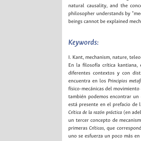
natural causality, and the co
philosopher understands by "mec
beings cannot be explained mechan
Keywords:
I. Kant
,
mechanism
,
nature
,
teleo
En la filosofía crítica kantian
diferentes contextos y con dist
encuentra en los
Principios metaf
físico-mecánicas del movimiento d
también podemos encontrar un 
está presente en el prefacio de 
Crítica de la razón práctica
(en adel
un tercer concepto de mecanismo
primeras
Críticas,
que correspond
uno se esfuerza un poco más en 