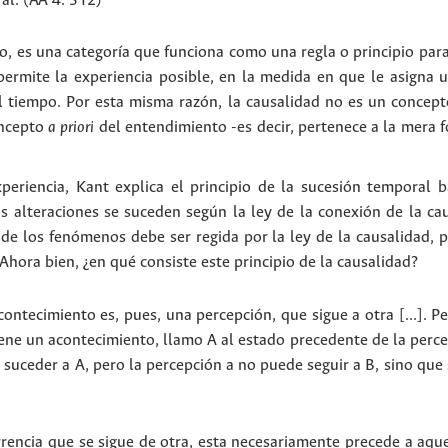
al. (AA 4: 312)
to, es una categoría que funciona como una regla o principio par
 permite la experiencia posible, en la medida en que le asigna u
 tiempo. Por esta misma razón, la causalidad no es un concept
oncepto
a priori
del entendimiento -es decir, pertenece a la mera f
periencia, Kant explica el principio de la sucesión temporal ba
s alteraciones se suceden según la ley de la conexión de la cau
 de los fenómenos debe ser regida por la ley de la causalidad, p
hora bien, ¿en qué consiste este principio de la causalidad?
ntecimiento es, pues, una percepción, que sigue a otra [...]. P
e un acontecimiento, llamo A al estado precedente de la percepc
suceder a A, pero la percepción a no puede seguir a B, sino que
rencia que se sigue de otra, esta necesariamente precede a aquel