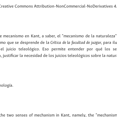
 Creative Commons Attribution-NonCommercial-NoDerivatives 4.0
de mecanismo en Kant, a saber, el "mecanismo de la naturaleza
smo que se desprende de la
Crítica de la facultad de juzgar,
para il
el juicio teleológico. Eso permite entender por qué los se
justificar la necesidad de los juicios teleológicos sobre la natur
eología
.
sh the two senses of mechanism in Kant, namely, the "mechanis