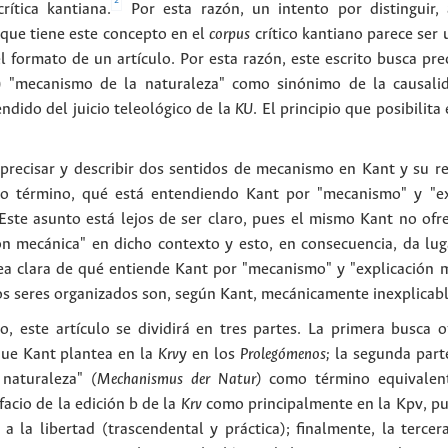
2
ítica kantiana.
Por esta razón, un intento por distinguir, a
s que tiene este concepto en el
corpus
crítico kantiano parece ser 
 formato de un artículo. Por esta razón, este escrito busca pr
) "mecanismo de la naturaleza" como sinónimo de la causalid
dido del juicio teleológico de la
KU
. El principio que posibili
 precisar y describir dos sentidos de mecanismo en Kant y su re
imo término, qué está entendiendo Kant por "mecanismo" y "exp
ste asunto está lejos de ser claro, pues el mismo Kant no ofr
n mecánica" en dicho contexto y esto, en consecuencia, da luga
dea clara de qué entiende Kant por "mecanismo" y "explicación me
los seres organizados son, según Kant, mecánicamente inexplicabl
o, este artículo se dividirá en tres partes. La primera busca 
que Kant plantea en la
Krv
y en los
Prolegómenos;
la segunda parte
 naturaleza"
(Mechanismus der Natur)
como término equivalente
facio de la edición b de la
Krv
como principalmente en la Kpv, pue
 la libertad (trascendental y práctica); finalmente, la tercera