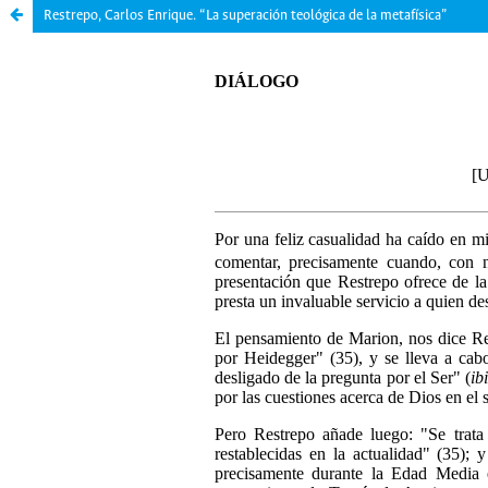
Restrepo, Carlos Enrique. “La superación teológica de la metafísica”