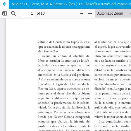
Nudler, O., Fierro, M. A. & Satne, G. (eds.). La Filosofía a través del espejo: