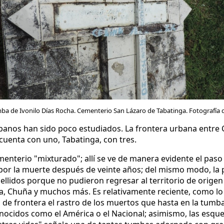
a de Ivonilo Días Rocha. Cementerio San Lázaro de Tabatinga. Fotografía de
banos han sido poco estudiados. La frontera urbana entre C
a cuenta con uno, Tabatinga, con tres.
menterio "mixturado"; allí se ve de manera evidente el paso
por la muerte después de veinte años; del mismo modo, la 
ellidos porque no pudieron regresar al territorio de origen
a, Chuña y muchos más. Es relativamente reciente, como lo e
e frontera el rastro de los muertos que hasta en la tumba
nocidos como el América o el Nacional; asimismo, las esque