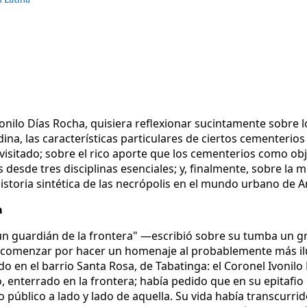
vonilo Días Rocha, quisiera reflexionar sucintamente sobr
ina, las características particulares de ciertos cementerios 
visitado; sobre el rico aporte que los cementerios como obj
 desde tres disciplinas esenciales; y, finalmente, sobre l
 historia sintética de las necrópolis en el mundo urbano de A
a
 un guardián de la frontera" —escribió sobre su tumba un
comenzar por hacer un homenaje al probablemente más ilus
o en el barrio Santa Rosa, de Tabatinga: el Coronel Ivonilo
, enterrado en la frontera; había pedido que en su epitafio
público a lado y lado de aquella. Su vida había transcurr