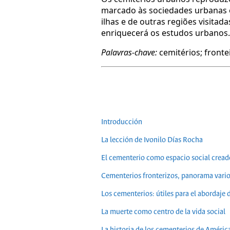
marcado às sociedades urbanas o
ilhas e de outras regiões visitad
enriquecerá os estudos urbanos.
Palavras-chave:
cemitérios; fronte
Introducción
La lección de Ivonilo Días Rocha
El cementerio como espacio social cread
Cementerios fronterizos, panorama vari
Los cementerios: útiles para el abordaje 
La muerte como centro de la vida social
La historia de los cementerios de Améric