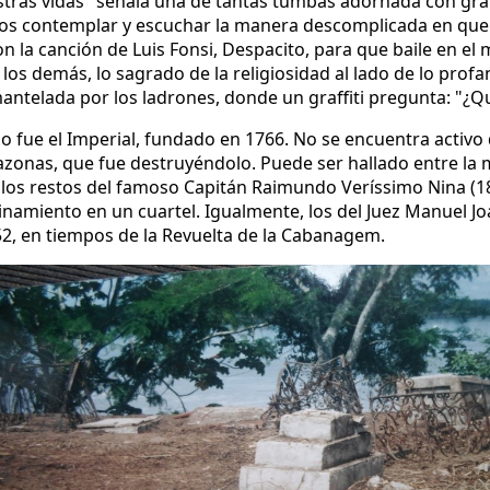
stras vidas" señala una de tantas tumbas adornada con gr
s contemplar y escuchar la manera descomplicada en que 
on la canción de Luis Fonsi, Despacito, para que baile en el
os demás, lo sagrado de la religiosidad al lado de lo profa
ntelada por los ladrones, donde un graffiti pregunta: "¿Q
o fue el Imperial, fundado en 1766. No se encuentra activo
azonas, que fue destruyéndolo. Puede ser hallado entre la m
 los restos del famoso Capitán Raimundo Veríssimo Nina (18
inamiento en un cuartel. Igualmente, los del Juez Manuel Jo
2, en tiempos de la Revuelta de la Cabanagem.