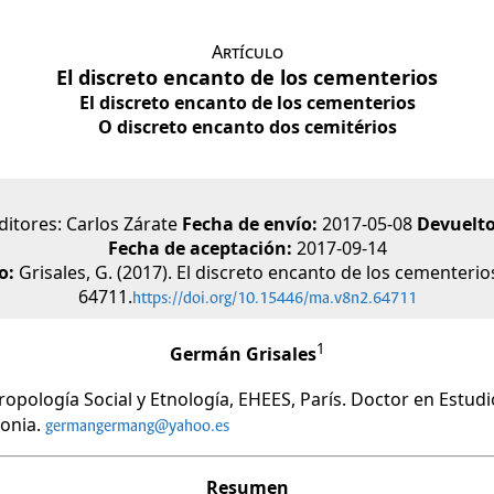
Artículo
El discreto encanto de los cementerios
El discreto encanto de los cementerios
O discreto encanto dos cemitérios
ditores: Carlos Zárate
Fecha de envío:
2017-05-08
Devuelto
Fecha de aceptación:
2017-09-14
lo:
Grisales, G. (2017). El discreto encanto de los cementerio
64711.
https://doi.org/10.15446/ma.v8n2.64711
1
Germán Grisales
opología Social y Etnología, EHEES, París. Doctor en Estu
onia.
germangermang@yahoo.es
Resumen