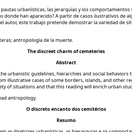
pautas urbanísticas, las jerarquías y los comportamientos 
 donde han aparecido? A partir de casos ilustrativos de al
 el autor, este trabajo pretende demostrar la variedad de s
eras; antropología de la muerte.
The discreet charm of cemeteries
Abstract
e urbanistic guidelines, hierarchies and social behaviors 
om illustrative cases of some borders, islands, and other re
ty of situations and that this reading will enrich urban stud
ead antropology.
O discreto encanto dos cemitérios
Resumo
m as diretrizes urbanísticas, as hierarquias e os comport