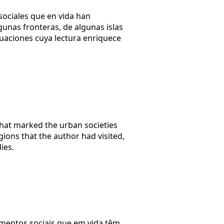
sociales que en vida han
gunas fronteras, de algunas islas
ituaciones cuya lectura enriquece
that marked the urban societies
gions that the author had visited,
ies.
amentos sociais que em vida têm