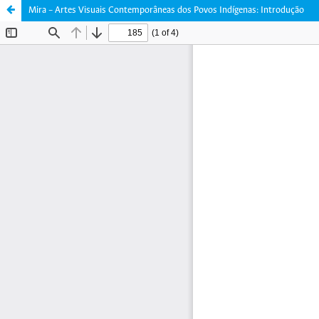
Mira – Artes Visuais Contemporâneas dos Povos Indígenas: Introdução