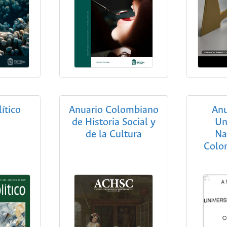
lítico
Anuario Colombiano
Anu
de Historia Social y
Un
de la Cultura
Na
Colo