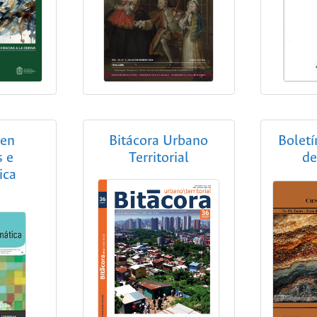
 en
Bitácora Urbano
Boletí
s e
Territorial
de
ica