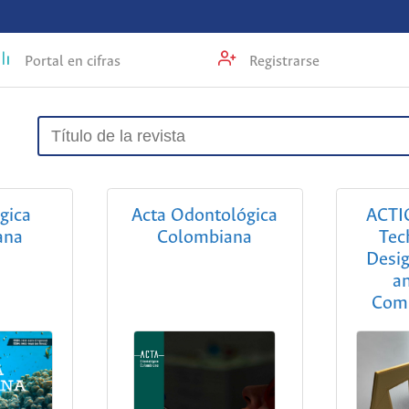
Portal en cifras
Registrarse
gica
Acta Odontológica
ACTIO
ana
Colombiana
Tec
Desig
a
Com