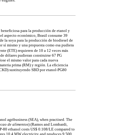
 engines.
 beneficiosa para la producción de etanol y
, el aspecto económico, Brasil consume 39
de la soya para la producción de biodiesel de
 por sí mismo y una propuesta como esa pudiera
lente (ETE) requieren de 10 a 12 veces más
es de dólares pudieran construirse 67 PG
ndose el mismo valor para cada nueva
materia prima (RM) y región. La eficiencia
o (CKD) sustituyendo SBD por etanol-PG80
thanol agribusiness (SEA), when practised. The
ucao de alimentos
) (Ramos and Lombardi,
 GP-80 ethanol costs US$ 0.108/LE compared to
rates 10.4 MW electricity and produces 9,500