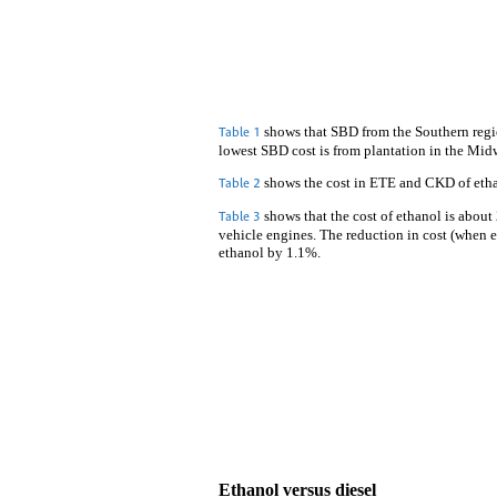
shows that SBD from the Southern regio
Table 1
lowest SBD cost is from plantation in the Mid
shows the cost in ETE and CKD of et
Table 2
shows that the cost of ethanol is abou
Table 3
vehicle engines. The reduction in cost (whe
ethanol by 1.1%.
Ethanol versus diesel