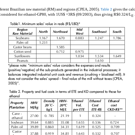
ifferent Brazilian raw material (RM) and regions (CPEA, 2005).
gives the calc
Table 2
 considered for ethanol-GP80, with 1US$ =3R$ (09/2003), thus giving R$0.324/L
.
E