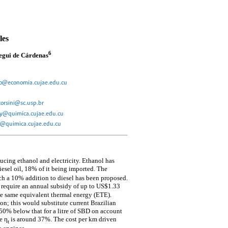
les
6
egui de Cárdenas
o@economia.cujae.edu.cu
corsini@sc.usp.br
y@quimica.cujae.edu.cu
s@quimica.cujae.edu.cu
ucing ethanol and electricity. Ethanol has
diesel oil, 18% of it being imported. The
h a 10% addition to diesel has been proposed.
d require an annual subsidy of up to US$1.33
he same equivalent thermal energy (ETE).
n; this would substitute current Brazilian
0% below that for a litre of SBD on account
e η
is around 37%. The cost per km driven
t