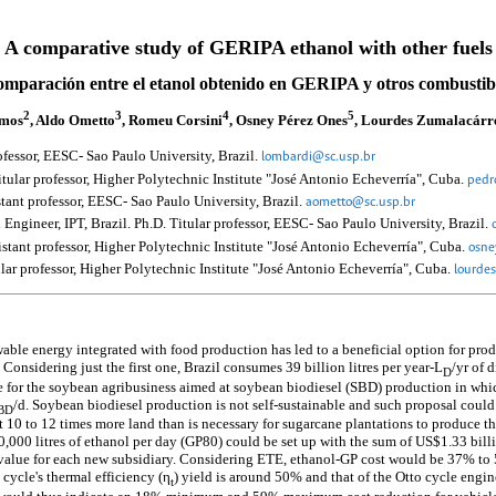
A comparative study of GERIPA ethanol with other fuels
mparación entre el etanol obtenido en GERIPA y otros combustib
2
3
4
5
amos
, Aldo Ometto
, Romeu Corsini
, Osney Pérez Ones
, Lourdes Zumalacárr
rofessor, EESC- Sao Paulo University, Brazil.
lombardi@sc.usp.br
ular professor, Higher Polytechnic Institute "José Antonio Echeverría", Cuba.
pedr
tant professor, EESC- Sao Paulo University, Brazil.
aometto@sc.usp.br
 Engineer, IPT, Brazil. Ph.D. Titular professor, EESC- Sao Paulo University, Brazil.
tant professor, Higher Polytechnic Institute "José Antonio Echeverría", Cuba.
osne
ar professor, Higher Polytechnic Institute "José Antonio Echeverría", Cuba.
lourde
ble energy integrated with food production has led to a beneficial option for prod
onsidering just the first one, Brazil consumes 39 billion litres per year-L
/yr of 
D
for the soybean agribusiness aimed at soybean biodiesel (SBD) production in whic
/d. Soybean biodiesel production is not self-sustainable and such proposal coul
BD
 10 to 12 times more land than is necessary for sugarcane plantations to produce t
00 litres of ethanol per day (GP80) could be set up with the sum of US$1.33 billio
alue for each new subsidiary. Considering ETE, ethanol-GP cost would be 37% to 5
 cycle's thermal efficiency (η
) yield is around 50% and that of the Otto cycle engin
t