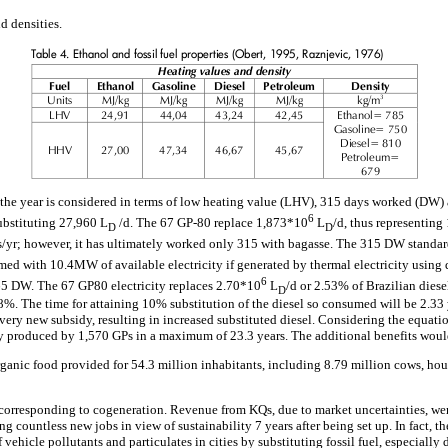
d densities.
 the year is considered in terms of low heating value (LHV), 315 days worked (DW) 
6
ubstituting 27,960 L
/d. The 67 GP-80 replace 1,873*10
L
/d, thus representing
D
D
/yr; however, it has ultimately worked only 315 with bagasse. The 315 DW standard
med with 10.4MW of available electricity if generated by thermal electricity using 
6
65 DW. The 67 GP80 electricity replaces 2.70*10
L
/d or 2.53% of Brazilian dies
D
%. The time for attaining 10% substitution of the diesel so consumed will be 2.33 
very new subsidy, resulting in increased substituted diesel. Considering the equation'
ty produced by 1,570 GPs in a maximum of 23.3 years. The additional benefits woul
rganic food provided for 54.3 million inhabitants, including 8.79 million cows, ho
orresponding to cogeneration. Revenue from KQs, due to market uncertainties, wer
g countless new jobs in view of sustainability 7 years after being set up. In fact, the
vehicle pollutants and particulates in cities by substituting fossil fuel, especially 