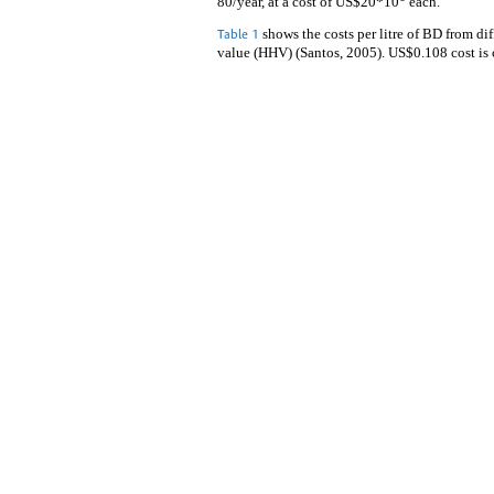
80/year, at a cost of US$20*10
each.
shows the costs per litre of BD from d
Table 1
value (HHV) (Santos, 2005). US$0.108 cost is