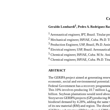
Co
1
Geraldo Lombardi
, Pedro A. Rodríguez R
1
Aeronautical engineer, IPT, Brazil. Titular p
2
Mechanical engineer, ISPJAE, Cuba. Ph.D. Tit
3
Production Engineer, USP, Brazil, Ph.D. Assis
4
Electrical engineer, USP, Brazil. Aeronautical
5
Chemical engineer, ISPJAE, Cuba. M.Sc. Assis
6
Chemical engineer, ISPJAE, Cuba. Ph.D. Titul
ABSTRACT
The GERIPA project aimed at generating renewa
economic, social and environmental potential. C
Federal Government has a recovery programme 
This 10% involves producing 10.7 million L
S
billion. Soybean plantations would need about
Sixtyseven GERIPA projects (GP) producing 80,0
biodiesel demand by 4.28%, adding the same v
of its raw material (RM) and region. The diesel