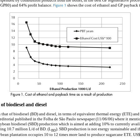
suspended by combustion products from the boiler, in the best GP regenerative proce
r GP80) and 64% profit balance.
shows the cost of ethanol and GP payback ti
Figure 1
f biodiesel and diesel
 that of biodiesel (BD) and diesel, in terms of equivalent thermal energy (ETE) an
e editorial published in the Folha de São Paulo newspaper (11/06/06) where it ment
bean biodiesel (SBD) production which is aimed at adding 10% to currently availa
cing 10.7 million L/d of BD. (L
). SBD production is not energy sustainable and if
BD
oybean plantation occupies 10 to 12 times more land to produce sugarcane ETE. US