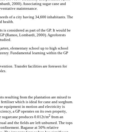
ombardi, 2000). Associating sugar cane and
eventative maintenance.
 needs of a city having 34,600 inhabitants. The
d health.
is considered as part of the GP. It would be
 GP (Ramos, Lombardi, 2000). Agroforests
studied.
rgarten, elementary school up to high school
itizenry. Fundamental learning within the GP
ntion. Transfer facilities are foreseen for
les.
ts resulting from the plantation are mixed to
fertiliser which is ideal for cane and sorghum.
he equipment in motion and electricity is
iency, a GP operates on its own property,
2
he sugarcane produces 0.012t/m
from an
nual and the fields are left unburned. The tops
miconfinement. Bagasse at 50% relative