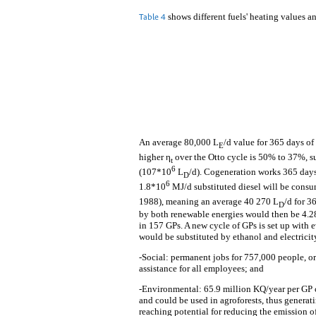
shows different fuels' heating values an
Table 4
An average 80,000 L
/d value for 365 days of
E
higher η
over the Otto cycle is 50% to 37%, s
t
6
(107*10
L
/d). Cogeneration works 365 days
D
6
1.8*10
MJ/d substituted diesel will be consu
1988), meaning an average 40 270 L
/d for 3
D
by both renewable energies would then be 4.28
in 157 GPs. A new cycle of GPs is set up with e
would be substituted by ethanol and electrici
-Social: permanent jobs for 757,000 people, o
assistance for all employees; and
-Environmental: 65.9 million KQ/year per GP c
and could be used in agroforests, thus generatin
reaching potential for reducing the emission of 