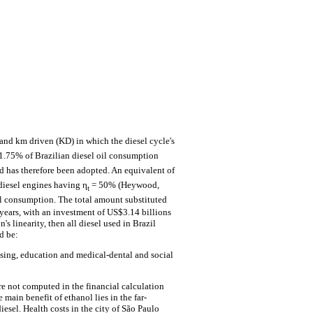
and km driven (KD) in which the diesel cycle's
 1.75% of Brazilian diesel oil consumption
 has therefore been adopted. An equivalent of
diesel engines having η
= 50% (Heywood,
t
el consumption. The total amount substituted
years, with an investment of US$3.14 billions
s linearity, then all diesel used in Brazil
d be:
using, education and medical-dental and social
e not computed in the financial calculation
 main benefit of ethanol lies in the far-
diesel. Health costs in the city of São Paulo