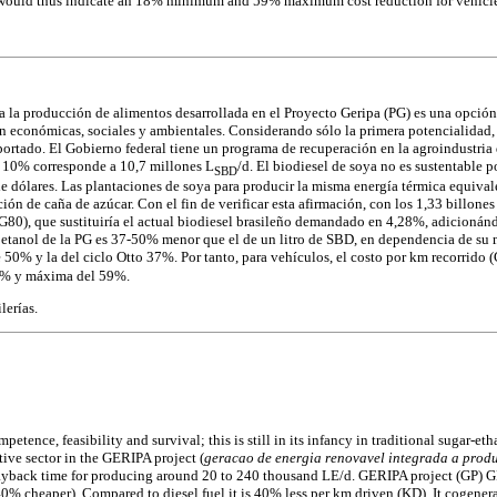
would thus indicate an 18% minimum and 59% maximum cost reduction for vehicle
a la producción de alimentos desarrollada en el Proyecto Geripa (PG) es una opción
son económicas, sociales y ambientales. Considerando sólo la primera potencialidad
portado. El Gobierno federal tiene un programa de recuperación en la agroindustria 
e 10% corresponde a 10,7 millones L
/d. El biodiesel de soya no es sustentable
SBD
e dólares. Las plantaciones de soya para producir la misma energía térmica equiva
ación de caña de azúcar. Con el fin de verificar esta afirmación, con los 1,33 billon
PG80), que sustituiría el actual biodiesel brasileño demandado en 4,28%, adicioná
l etanol de la PG es 37-50% menor que el de un litro de SBD, en dependencia de su 
0% y la del ciclo Otto 37%. Por tanto, para vehículos, el costo por km recorrid
18% y máxima del 59%.
lerías.
petence, feasibility and survival; this is still in its infancy in traditional sugar-e
tive sector in the GERIPA project (
geracao de energia renovavel integrada a prod
c payback time for producing around 20 to 240 thousand LE/d. GERIPA project (GP)
 40% cheaper). Compared to diesel fuel it is 40% less per km driven (KD). It cogene