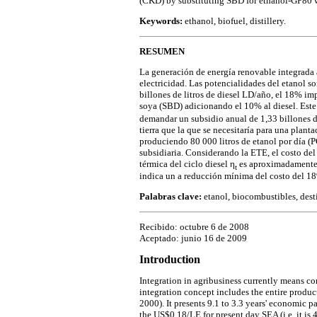
(CKD) by substituting SBD for ethanol-GP80 
Keywords:
ethanol, biofuel, distillery.
RESUMEN
La generación de energía renovable integrada 
electricidad. Las potencialidades del etanol 
billones de litros de diesel LD/año, el 18% im
soya (SBD) adicionando el 10% al diesel. Est
demandar un subsidio anual de 1,33 billones d
tierra que la que se necesitaría para una plant
produciendo 80 000 litros de etanol por día (
subsidiaria. Considerando la ETE, el costo de
térmica del ciclo diesel η
es aproximadamente 5
t
indica un a reducción mínima del costo del 
Palabras clave:
etanol, biocombustibles, desti
Recibido: octubre 6 de 2008
Aceptado: junio 16 de 2009
Introduction
Integration in agribusiness currently means com
integration concept includes the entire produc
2000). It presents 9.1 to 3.3 years' economi
the US$0.18/LE for present day SEA (i.e. it is