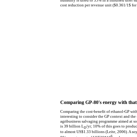
humidity is dried to 35% in a fluidised drier 
cost reduction per revenue unit ($0.361/1$ fo
Comparing GP-80's energy with that o
Comparing the cost-benefit of ethanol-GP with
interesting to consider the GP context and th
agribusiness salvaging programme aimed at soy
is 39 billion L
/yr; 10% of this goes to produ
D
to almost US$1.33 billions (Leite, 2006). A s
6