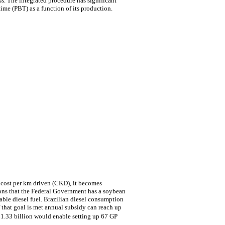
ss. The integrated procedure has significant
me (PBT) as a function of its production.
d cost per km driven (CKD), it becomes
ions that the Federal Government has a soybean
ble diesel fuel. Brazilian diesel consumption
 that goal is met annual subsidy can reach up
$1.33 billion would enable setting up 67 GP