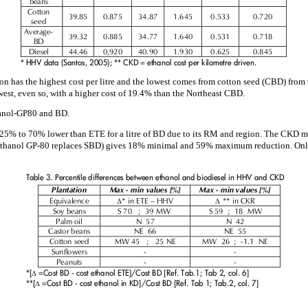
n has the highest cost per litre and the lowest comes from cotton seed (CBD) from 
west, even so, with a higher cost of 19.4% than the Northeast CBD.
hanol-GP80 and BD.
t 25% to 70% lower than ETE for a litre of BD due to its RM and region. The CKD mo
n ethanol GP-80 replaces SBD) gives 18% minimal and 59% maximum reduction. Onl