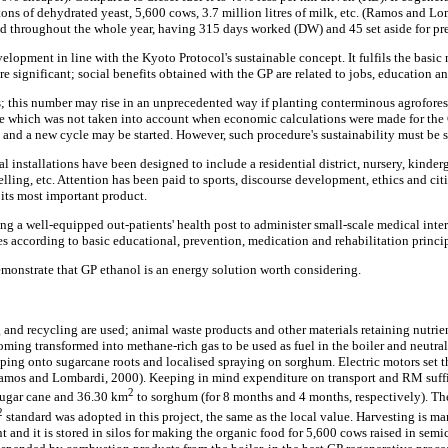
tons of dehydrated yeast, 5,600 cows, 3.7 million litres of milk, etc. (Ramos and L
d throughout the whole year, having 315 days worked (DW) and 45 set aside for pr
velopment in line with the Kyoto Protocol's sustainable concept. It fulfils the basic
 significant; social benefits obtained with the GP are related to jobs, education an
 this number may rise in an unprecedented way if planting conterminous agroforests 
 which was not taken into account when economic calculations were made for the
) and a new cycle may be started. However, such procedure's sustainability must be 
l installations have been designed to include a residential district, nursery, kinde
selling, etc. Attention has been paid to sports, discourse development, ethics and c
its most important product.
 a well-equipped out-patients' health post to administer small-scale medical interve
es according to basic educational, prevention, medication and rehabilitation princip
demonstrate that GP ethanol is an energy solution worth considering.
nd recycling are used; animal waste products and other materials retaining nutrien
oming transformed into methane-rich gas to be used as fuel in the boiler and neutral 
ipping onto sugarcane roots and localised spraying on sorghum. Electric motors set t
amos and Lombardi, 2000). Keeping in mind expenditure on transport and RM suffic
2
ugar cane and 36.30 km
to sorghum (for 8 months and 4 months, respectively). T
2
standard was adopted in this project, the same as the local value. Harvesting is ma
t and it is stored in silos for making the organic food for 5,600 cows raised in se