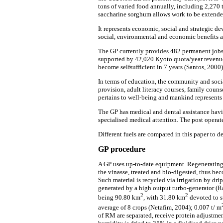
tons of varied food annually, including 2,270 
saccharine sorghum allows work to be extende
It represents economic, social and strategic de
social, environmental and economic benefits are
The GP currently provides 482 permanent jobs;
supported by 42,020 Kyoto quota/year revenue
become selfsufficient in 7 years (Santos, 2000
In terms of education, the community and socia
provision, adult literacy courses, family coun
pertains to well-being and mankind represents 
The GP has medical and dental assistance having
specialised medical attention. The post operat
Different fuels are compared in this paper to 
GP procedure
A GP uses up-to-date equipment. Regenerating a
the vinasse, treated and bio-digested, thus bec
Such material is recycled via irrigation by dr
generated by a high output turbo-generator (R
2
2
being 90.80 km
, with 31.80 km
devoted to s
average of 8 crops (Netafim, 2004); 0.007 t/ m
of RM are separated, receive protein adjustmen