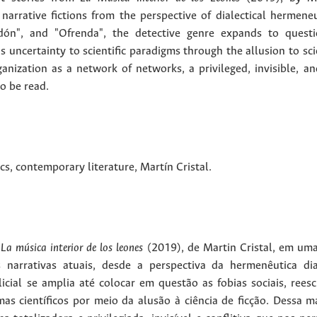
 narrative fictions from the perspective of dialectical hermene
dón", and "Ofrenda", the detective genre expands to questio
s uncertainty to scientific paradigms through the allusion to sci
anization as a network of networks, a privileged, invisible, and
o be read.
cs
,
contemporary literature
,
Martín Cristal
.
e
La música interior de los leones
(2019), de Martin Cristal, em uma 
es narrativas atuais, desde a perspectiva da hermenêutica dia
icial se amplia até colocar em questão as fobias sociais, rees
mas científicos por meio da alusão à ciência de ficção. Dessa m