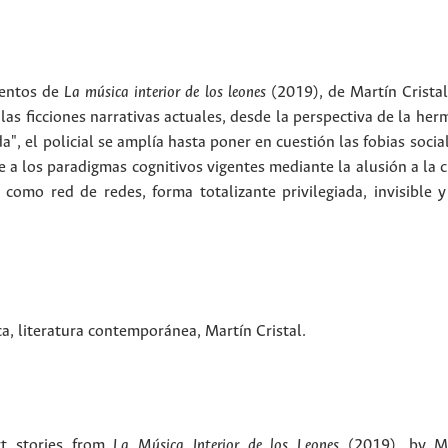
uentos de
La música interior de los leones
(2019), de Martín Cristal
las ficciones narrativas actuales, desde la perspectiva de la herm
, el policial se amplía hasta poner en cuestión las fobias socia
 a los paradigmas cognitivos vigentes mediante la alusión a la ci
o como red de redes, forma totalizante privilegiada, invisible y
ca
,
literatura contemporánea
,
Martín Cristal
.
rt stories from
La Música Interior de los Leones
(2019), by Mar