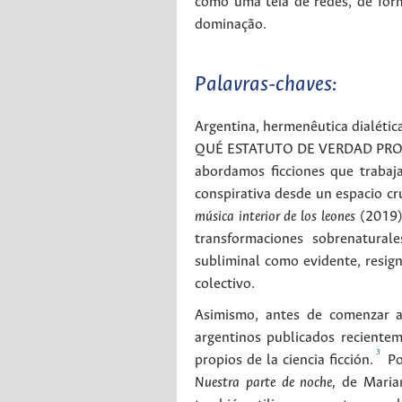
como uma teia de redes, de forma
dominação.
Palavras-chaves:
Argentina
,
hermenêutica dialétic
QUÉ ESTATUTO DE VERDAD PROPONE 
abordamos ficciones que trabaja
conspirativa desde un espacio cr
música interior de los leones
(2019),
transformaciones sobrenatural
subliminal como evidente, resigni
colectivo.
Asimismo, antes de comenzar a 
argentinos publicados recientem
3
propios de la ciencia ficción.
Po
Nuestra parte de noche,
de Maria