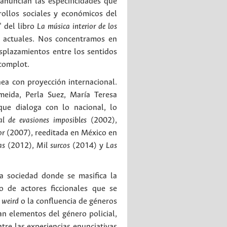
anuncian las especificidades que
rollos sociales y económicos del
 del libro
La música interior de los
as actuales. Nos concentramos en
splazamientos entre los sentidos
 complot.
ea con proyección internacional.
meida, Perla Suez, María Teresa
que dialoga con lo nacional, lo
l de evasiones imposibles
(2002),
or
(2007), reeditada en México en
as
(2012),
Mil surcos
(2014) y
Las
na sociedad donde se masifica la
o de actores ficcionales que se
 weird
o la confluencia de géneros
n elementos del género policial,
ntre las experiencias enunciativas