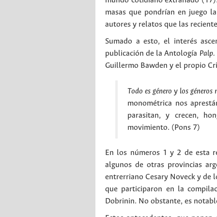
mundo cotidiano extrañado (17). 
masas que pondrían en juego la 
autores y relatos que las recient
Sumado a esto, el interés asce
publicación de la Antología
Palp.
Guillermo Bawden y el propio Cri
Todo es género
y
los géneros 
monométrica nos aprestár
parasitan, y crecen, ho
movimiento. (Pons 7)
En los números 1 y 2 de esta re
algunos de otras provincias arg
entrerriano Cesary Noveck y de l
que participaron en la compila
Dobrinin. No obstante, es notabl