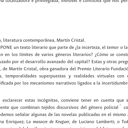
 totalizadora e privilegiada, invisível e conflitiva que nos p
a
,
literatura contemporânea
,
Martín Cristal
.
un texto literario que parte de ¿la incerteza, el temor o la
n en los límites de varios géneros literarios? ¿Cómo se cons
uzado por el desarrollo avanzado del capital? Estas y otras pre
 de Martín Cristal, obra ganadora del Premio Literario Fundaci
es, temporalidades superpuestas y realidades virtuales con 
ficada por los mecanismos narrativos ligados a la incertidumbre 
esclarecer estas incógnitas, conviene tener en cuenta que s
1
ente que combinan tejidos discursivos del género policial
co
demos señalar algunas de las novelas publicadas en el mismo a
na Enriquez;
La masacre de Kruguer,
de Luciano Lamberti; o
Tod