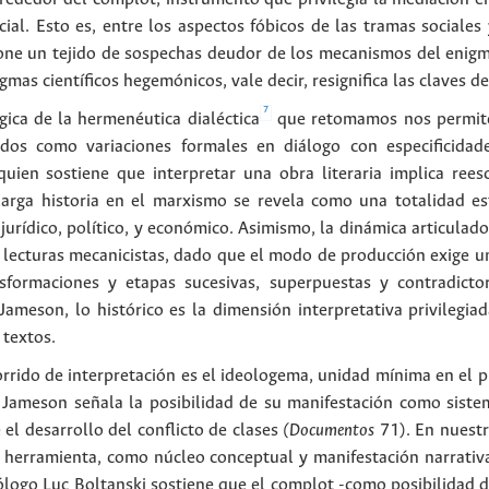
ocial. Esto es, entre los aspectos fóbicos de las tramas sociale
pone un tejido de sospechas deudor de los mecanismos del enigma
gmas científicos hegemónicos, vale decir, resignifica las claves de
7
ica de la hermenéutica dialéctica
que retomamos nos permite
dos como variaciones formales en diálogo con especificidades
uien sostiene que interpretar una obra literaria implica reesc
 larga historia en el marxismo se revela como una totalidad e
 jurídico, político, y económico. Asimismo, la dinámica articulado
 lecturas mecanicistas, dado que el modo de producción exige u
nsformaciones y etapas sucesivas, superpuestas y contradictor
Jameson, lo histórico es la dimensión interpretativa privilegia
 textos.
orrido de interpretación es el ideologema, unidad mínima en el 
a. Jameson señala la posibilidad de su manifestación como siste
 el desarrollo del conflicto de clases
(Documentos
71). En nuestr
a herramienta, como núcleo conceptual y manifestación narrativa
iólogo Luc Boltanski sostiene que el complot -como posibilidad d