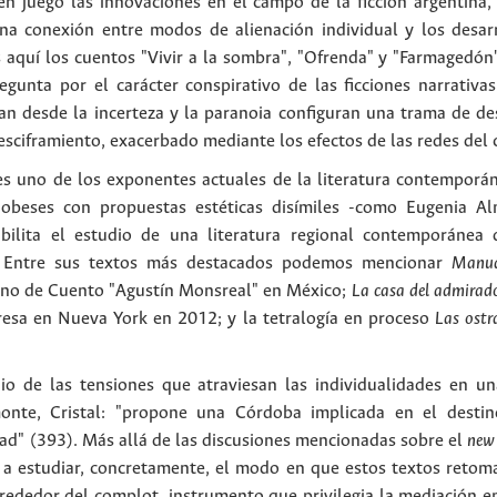
n juego las innovaciones en el campo de la ficción argentina, 
una conexión entre modos de alienación individual y los desar
quí los cuentos "Vivir a la sombra", "Ofrenda" y "Farmagedón"
gunta por el carácter conspirativo de las ficciones narrativ
an desde la incerteza y la paranoia configuran una trama de de
desciframiento, exacerbado mediante los efectos de las redes del
es uno de los exponentes actuales de la literatura contemporán
dobeses con propuestas estéticas disímiles -como Eugenia Al
bilita el estudio de una literatura regional contemporánea 
l. Entre sus textos más destacados podemos mencionar
Manua
ano de Cuento "Agustín Monsreal" en México;
La casa del admirad
esa en Nueva York en 2012; y la tetralogía en proceso
Las ostr
io de las tensiones que atraviesan las individualidades en u
onte, Cristal: "propone una Córdoba implicada en el destin
ad" (393). Más allá de las discusiones mencionadas sobre el
new
a estudiar, concretamente, el modo en que estos textos retoma
 alrededor del complot, instrumento que privilegia la mediación e