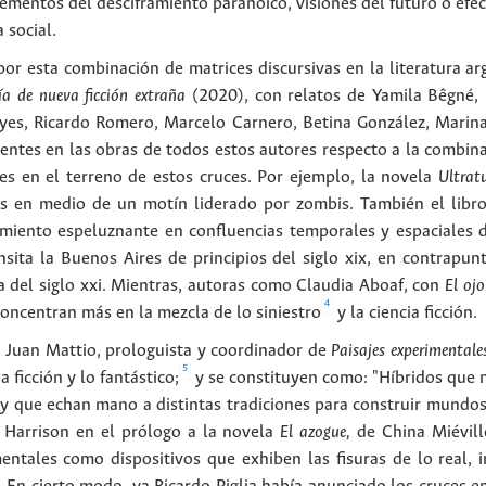
lementos del desciframiento paranoico, visiones del futuro o efe
 social.
por esta combinación de matrices discursivas en la literatura ar
ía de nueva ficción extraña
(2020), con relatos de Yamila Bêgné, K
yes, Ricardo Romero, Marcelo Carnero, Betina González, Marin
ntes en las obras de todos estos autores respecto a la combina
es en el terreno de estos cruces. Por ejemplo, la novela
Ultra
as en medio de un motín liderado por zombis. También el libr
miento espeluznante en confluencias temporales y espaciales d
nsita la Buenos Aires de principios del siglo xix, en contrapun
va del siglo xxi. Mientras, autoras como Claudia Aboaf, con
El ojo
4
oncentran más en la mezcla de lo siniestro
y la ciencia ficción.
n Juan Mattio, prologuista y coordinador de
Paisajes experimentale
5
ia ficción y lo fantástico;
y se constituyen como: "Híbridos que n
y que echan mano a distintas tradiciones para construir mundos
Harrison en el prólogo a la novela
El azogue,
de China Miévill
mentales como dispositivos que exhiben las fisuras de lo real, 