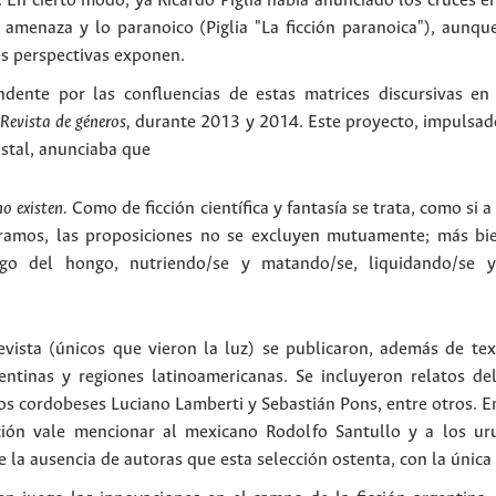
En cierto modo, ya Ricardo Piglia había anunciado los cruces ent
amenaza y lo paranoico (Piglia "La ficción paranoica"), aunque 
es perspectivas exponen.
ndente por las confluencias de estas matrices discursivas en
 Revista de géneros,
durante 2013 y 2014. Este proyecto, impulsado
stal, anunciaba que
no existen.
Como de ficción científica y fantasía se trata, como si 
amos, las proposiciones no se excluyen mutuamente; más bien
ngo del hongo, nutriendo/se y matando/se, liquidando/se 
vista (únicos que vieron la luz) se publicaron, además de te
entinas y regiones latinoamericanas. Se incluyeron relatos d
os cordobeses Luciano Lamberti y Sebastián Pons, entre otros. E
ción vale mencionar al mexicano Rodolfo Santullo y a los u
e la ausencia de autoras que esta selección ostenta, con la únic