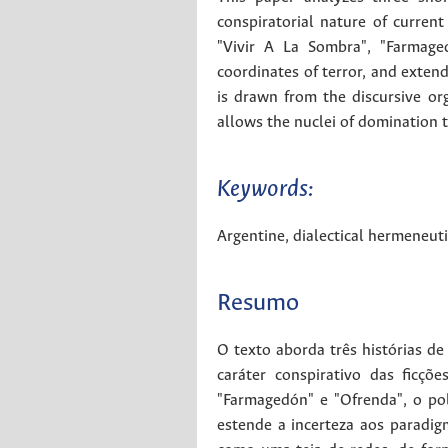
conspiratorial nature of current
"Vivir A La Sombra", "Farmage
coordinates of terror, and extend
is drawn from the discursive org
allows the nuclei of domination t
Keywords:
Argentine
,
dialectical hermeneuti
Resumo
O texto aborda três histórias d
caráter conspirativo das ficçõ
"Farmagedón" e "Ofrenda", o pol
estende a incerteza aos paradig