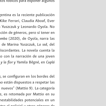
ctos fóbicos para exponer algunos
gentina es la reciente publicación
ike Ferrari, Claudia Aboaf, Ever
a Yuszczuk y Leonardo Oyola. No
ción de géneros, pero sí tener en
tumba
(2020), de Oyola, narra las
o de Marina Yuszczuk,
La sed,
del
iscordantes. La novela cuenta la
to con la narración de una joven
 y la flor
y Yamila Bêgné, en
Cuplá
s,
se configuran en los bordes del
o están dispuestos a respetar las
 nuevos" (Mattio 9). La categoría
e, es retomada por Mattio en su
inestabilidades potenciales en un