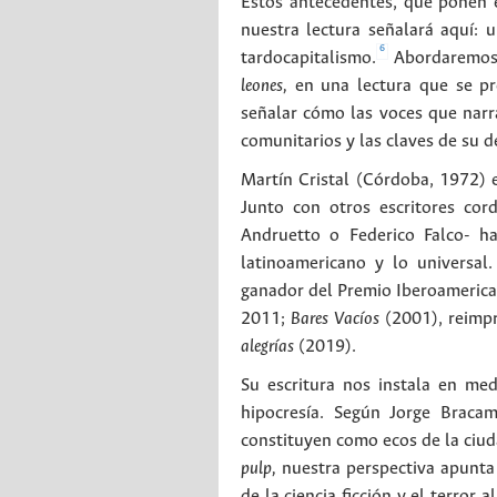
Estos antecedentes, que ponen e
nuestra lectura señalará aquí: 
6
tardocapitalismo.
Abordaremos a
leones,
en una lectura que se pre
señalar cómo las voces que narr
comunitarios y las claves de su 
Martín Cristal (Córdoba, 1972) 
Junto con otros escritores cor
Andruetto o Federico Falco- ha
latinoamericano y lo universa
ganador del Premio Iberoameric
2011;
Bares Vacíos
(2001), reimpr
alegrías
(2019).
Su escritura nos instala en med
hipocresía. Según Jorge Bracam
constituyen como ecos de la ciud
pulp,
nuestra perspectiva apunta 
de la ciencia ficción y el terror