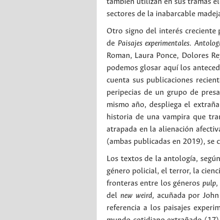
también utilizan en sus tramas e
sectores de la inabarcable madeja
Otro signo del interés creciente 
de
Paisajes experimentales. Antolog
Roman, Laura Ponce, Dolores Re
podemos glosar aquí los antecede
cuenta sus publicaciones recient
peripecias de un grupo de pres
mismo año, despliega el extraña
historia de una vampira que tra
atrapada en la alienación afecti
(ambas publicadas en 2019), se c
Los textos de la antología, segú
género policial, el terror, la cienc
fronteras entre los géneros
pulp,
del
new weird,
acuñada por John 
referencia a los paisajes experi