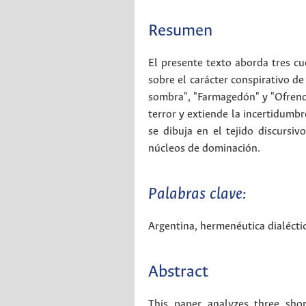
Resumen
El presente texto aborda tres c
sobre el carácter conspirativo de 
sombra", "Farmagedón" y "Ofrenda"
terror y extiende la incertidumbre
se dibuja en el tejido discursiv
núcleos de dominación.
Palabras clave:
Argentina
,
hermenéutica dialécti
Abstract
This paper analyzes three sho