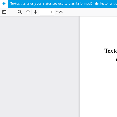
Textos literarios y correlatos socioculturales: la formación del lector crít