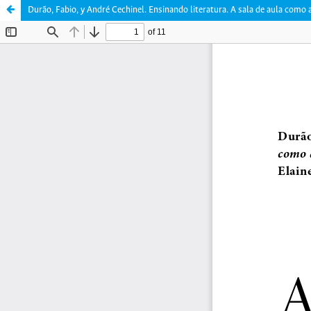
Durão, Fabio, y André Cechinel. Ensinando literatura. A sala de aula como 