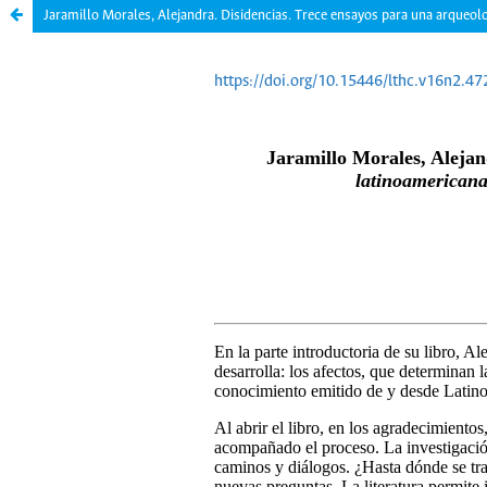
Jaramillo Morales, Alejandra. Disidencias. Trece ensayos para una arqueolo