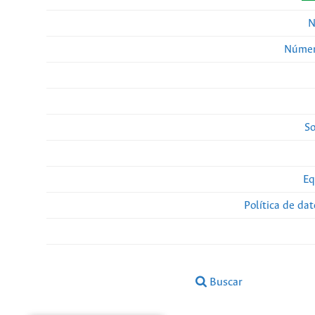
N
Númer
So
Eq
Política de da
Buscar