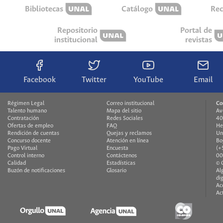
Bibliotecas
Catálogo
Rec
Repositorio
Portal de
institucional
revistas
Facebook
Twitter
YouTube
Email
Régimen Legal
Correo institucional
Co
Talento humano
Mapa del sitio
Av
Contratación
Redes Sociales
40
Ofertas de empleo
FAQ
He
Rendición de cuentas
Quejas y reclamos
Un
Concurso docente
Atención en línea
Bo
Pago Virtual
Encuesta
(+
Control interno
Contáctenos
00
Calidad
Estadísticas
© 
Buzón de notificaciones
Glosario
Al
di
Ac
Ac