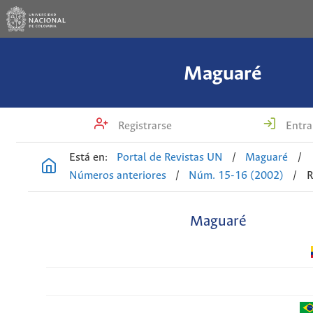
Maguaré
Registrarse
Entra
Está en:
Portal de Revistas UN
/
Maguaré
/
Números anteriores
/
Núm. 15-16 (2002)
/
R
Maguaré