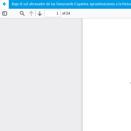
Bajo el sol abrasador de las llanurasde Coyaima: aproximaciones a la histo