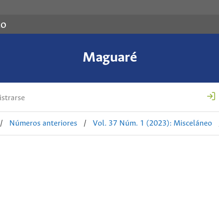
co
Maguaré
strarse
/
Números anteriores
/
Vol. 37 Núm. 1 (2023): Misceláneo