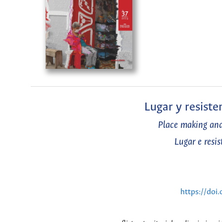
Lugar y resist
Place making and
Lugar e resi
https://do