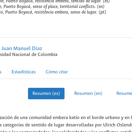
ión, Puerto Boyacá, resistencia embera, sentido de lugar. (es)
 Puerto Boyacá, sense of place, territorial conflicts. (en)
ção, Puerto Boyacá, resistência embera, senso de lugar. (pt)
Juan Manuel Diaz
sidad Nacional de Colombia
s
Estadísticas
Cómo citar
Resumen (es)
Resumen (en)
Resume
alización de una comunidad embera katío en el borde urbano y en 
as categorías de sentido de lugar desarrolladas por Ulrich Oslend