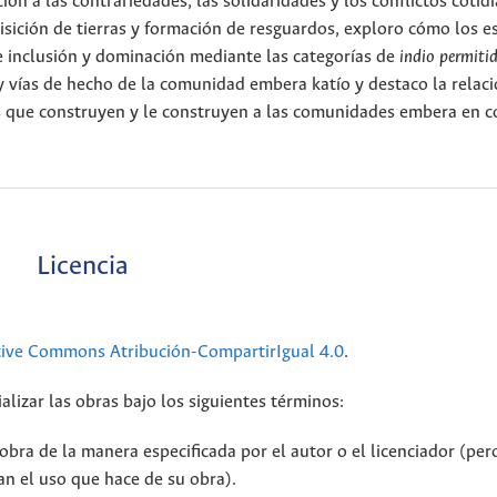
ón a las contrariedades, las solidaridades y los conflictos cotid
sición de tierras y formación de resguardos, exploro cómo los e
de inclusión y dominación mediante las categorías de
indio permiti
y vías de hecho de la comunidad embera katío y destaco la relaci
os que construyen y le construyen a las comunidades embera en c
Licencia
tive Commons Atribución-CompartirIgual 4.0
.
alizar las obras bajo los siguientes términos:
bra de la manera especificada por el autor o el licenciador (per
n el uso que hace de su obra).