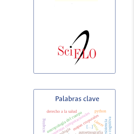
Palabras clave
python
derecho a la salud
antropología del cuerpo
herramientas computacionales
mapas corporales
scraping
cáncer
resistencia
ortiz
[...]
antropología
autoetnografía