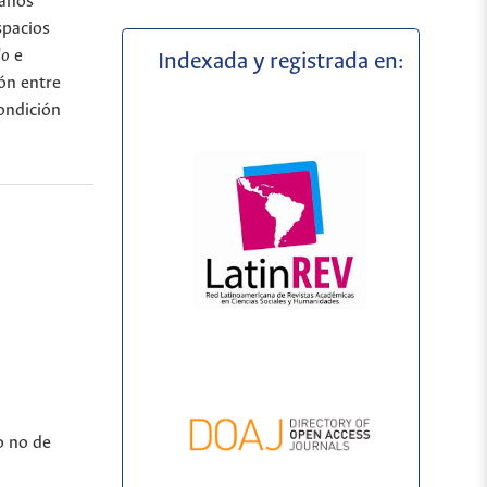
ianos
spacios
do
e
Indexada y registrada en:
ón entre
ondición
o no de