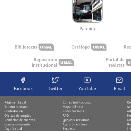
Palmira
Bibliotecas
Catálogo
Rec
Repositorio
Portal de
institucional
revistas
Facebook
Twitter
YouTube
Email
Régimen Legal
Correo institucional
Co
Talento humano
Mapa del sitio
Av
Contratación
Redes Sociales
40
Ofertas de empleo
FAQ
He
Rendición de cuentas
Quejas y reclamos
Un
Concurso docente
Atención en línea
Bo
Pago Virtual
Encuesta
(+