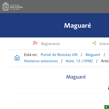
Maguaré
Registrarse
Entra
Está en:
Portal de Revistas UN
/
Maguaré
/
Números anteriores
/
Núm. 13 (1998)
/
Artí
Maguaré