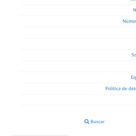
N
Númer
So
Eq
Política de da
Buscar