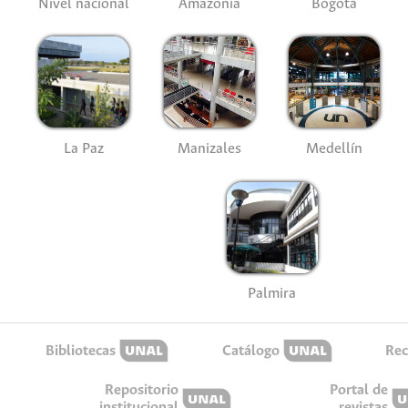
Nivel nacional
Amazonía
Bogotá
La Paz
Manizales
Medellín
Palmira
Bibliotecas
Catálogo
Rec
Repositorio
Portal de
institucional
revistas