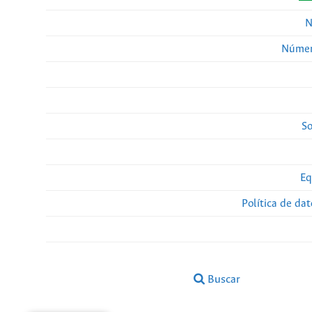
N
Númer
So
Eq
Política de da
Buscar