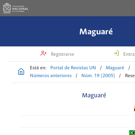
Maguaré
Registrarse
Entra
Está en:
Portal de Revistas UN
/
Maguaré
/
Números anteriores
/
Núm. 19 (2005)
/
Rese
Maguaré