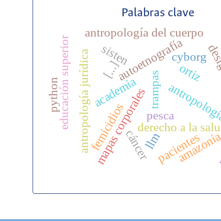
Palabras clave
antropología del cuerpo
educación superior
autoetnografía
desi
sisten
antropología jurídica
cyborg
[...]
ortiz
trampas
academia
python
antropolog
mapas corporales
femicidios
pesca
r
derecho a la sal
cáncer
amazoní
llm
pacientes