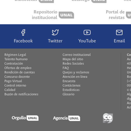
Repositorio
Portal de
institucional
revistas
Facebook
Twitter
YouTube
Email
Régimen Legal
Correo institucional
Co
Talento humano
Mapa del sitio
Av
Contratación
Redes Sociales
40
Ofertas de empleo
FAQ
He
Rendición de cuentas
Quejas y reclamos
Un
Concurso docente
Atención en línea
Bo
Pago Virtual
Encuesta
(+
Control interno
Contáctenos
00
Calidad
Estadísticas
© 
Buzón de notificaciones
Glosario
Al
di
Ac
Ac