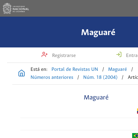
Maguaré
Registrarse
Entra
Está en:
Portal de Revistas UN
/
Maguaré
/
Números anteriores
/
Núm. 18 (2004)
/
Artí
Maguaré