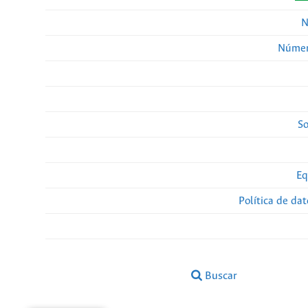
N
Númer
So
Eq
Política de da
Buscar